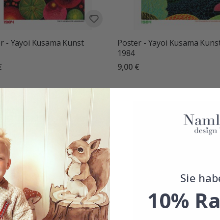
r - Yayoi Kusama Kunst
Poster - Yayoi Kusama Kuns
1984
€
9,00 €
Sie hab
10% Ra