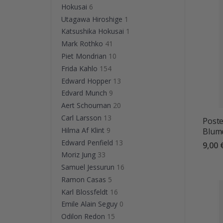
Hokusai
6
Utagawa Hiroshige
1
Katsushika Hokusai
1
Mark Rothko
41
Piet Mondrian
10
Frida Kahlo
154
Edward Hopper
13
Edvard Munch
9
Aert Schouman
20
Carl Larsson
13
Poste
Hilma Af Klint
9
Blum
Edward Penfield
13
9,00 
Moriz Jung
33
Samuel Jessurun
16
Ramon Casas
5
Karl Blossfeldt
16
Emile Alain Seguy
0
Odilon Redon
15