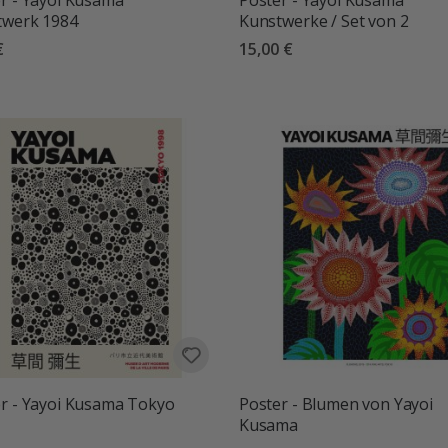
r - Yayoi Kusama
Poster - Yayoi Kusama
twerk 1984
Kunstwerke / Set von 2
€
15,00 €
r - Yayoi Kusama Tokyo
Poster - Blumen von Yayoi
Kusama