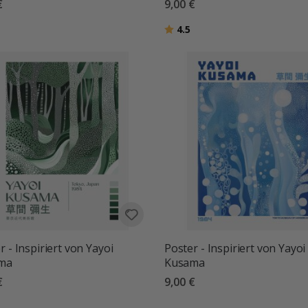
€
9,00 €
tung:
von 5 Sternen
Bewertung:
von 5 Sternen
4.5
r - Inspiriert von Yayoi
Poster - Inspiriert von Yayoi
ma
Kusama
€
9,00 €