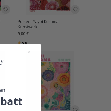
t
Poster - Yayoi Kusama
Kunstwerk
9,00 €
Bewertung:
von 5 Sternen
5.0
en
batt