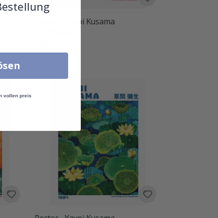
Bestellung
Poster - Yayoi Kusama
Kunstwerk
9,00 €
Bewertung:
von 5 Sternen
5.0
lösen
n vollen preis