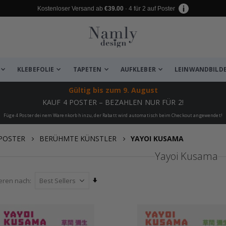
Kostenloser Versand ab
€39.00
· 4 für 2 auf Poster
KLEBEFOLIE
TAPETEN
AUFKLEBER
LEINWANDBILD
Gültig bis
zum 9. August
KAUF 4 POSTER – BEZAHLEN NUR FÜR 2!
Füge 4 Poster deinem Warenkorb hinzu, der Rabatt wird automatisch beim Checkout angewendet!
POSTER
BERÜHMTE KÜNSTLER
YAYOI KUSAMA
Yayoi Kusama
Aufsteigend
ieren nach
sortieren