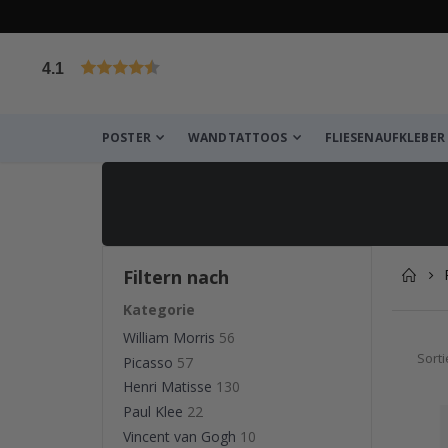
4.1
von 1030 Bewertungen
POSTER
WANDTATTOOS
FLIESENAUFKLEBER
Filtern nach
Kategorie
William Morris
56
Sort
Picasso
57
Henri Matisse
130
Paul Klee
22
Vincent van Gogh
10