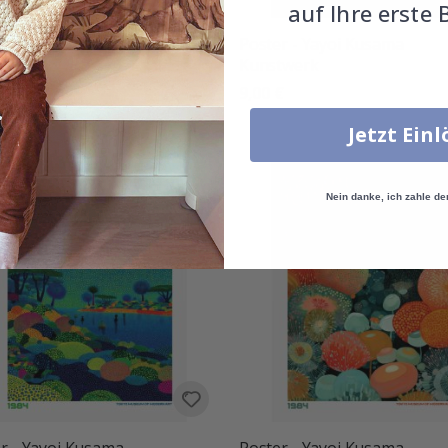
auf Ihre erste 
r - Yayoi Kusama
Poster - Yayoi Kusama
twerk
Kunstwerk
€
9,00 €
Jetzt Ein
Nein danke, ich zahle de