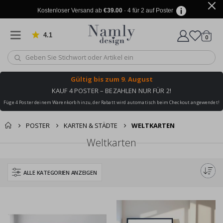
Kostenloser Versand ab
€39.00
· 4 für 2 auf Poster
4.1
Artike
von 1031 Bewertungen
0
Wagen
Gültig bis
zum 9. August
KAUF 4 POSTER – BEZAHLEN NUR FÜR 2!
Füge 4 Poster deinem Warenkorb hinzu, der Rabatt wird automatisch beim Checkout angewendet!
POSTER
KARTEN & STÄDTE
WELTKARTEN
Weltkarten
ALLE KATEGORIEN ANZEIGEN