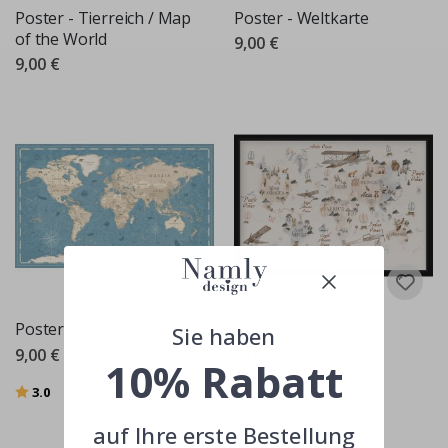
Poster - Tierreich / Map
Poster - Weltkarte
of the World
9,00 €
9,00 €
Poster - Weltkarte
Poster - Weltkarte
Sie haben
9,00 €
9,00 €
10% Rabatt
Bewertung:
von 5 Sternen
Bewertung:
von 5 Sternen
3.0
3.5
auf Ihre erste Bestellung