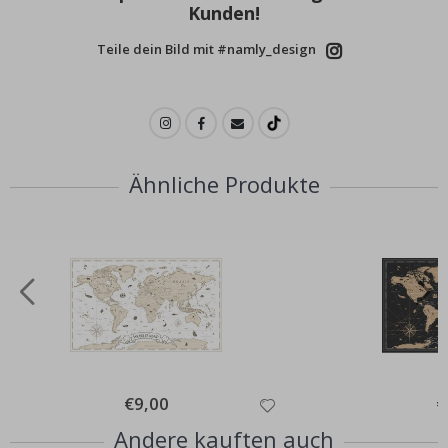
Kunden!
Teile dein Bild mit #namly_design
Ähnliche Produkte
Special
€9,00
Sp
€
Price
Pr
Andere kauften auch