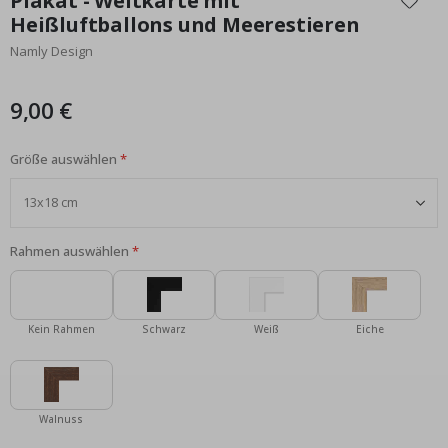
Plakat - Weltkarte mit
der
Heißluftballons und Meerestieren
Bildgalerie
Namly Design
springen
9,00 €
Größe auswählen
Rahmen auswählen
Kein Rahmen
Schwarz
Weiß
Eiche
Walnuss