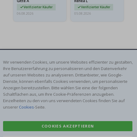
Gitte A
Renea L
Sa
beschädigt…
au
Verifizierter Käufer
Verifizierter Käufer
06.08.2026
05.08.2026
05.
ABONNIERE UNSEREN NEWSLETTER
Wir verwenden Cookies, um unsere Websites effizienter zu gestalten,
Seien Sie der Erste, der die neuesten Nachrichten erhält, und
Ihre Benutzererfahrung zu personalisieren und den Datenverkehr
profitieren Sie von unseren exklusiven Angeboten.
auf unseren Websites zu analysieren. Drittanbieter, wie Google-
Dienste, können ebenfalls Cookies verwenden, um personalisierte
Anzeigen bereitzustellen. Bitte wählen Sie eine der folgenden
ABONNIEREN
Schaltflächen aus, um Ihre Cookie-Präferenzen anzugeben.
Einzelheiten zu den von uns verwendeten Cookies finden Sie auf
unserer
Cookies
-Seite.
Tik
COOKIES AKZEPTIEREN
To
k