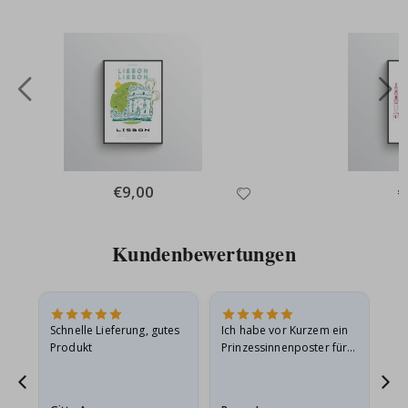
Special
€9,00
Sp
€
Price
Pr
Kundenbewertungen
Schnelle Lieferung, gutes
Ich habe vor Kurzem ein
Ich
Produkt
Prinzessinnenposter für
das
ts
meine Enkelin bestellt.
ge
Das Poster kam beim
Ra
at
Versand leicht
au