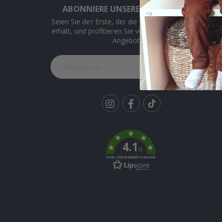
ABONNIERE UNSEREN NEWSLETTER
Seien Sie der Erste, der die neuesten Nachrichten
erhält, und profitieren Sie von unseren exklusiven
Angeboten.
ABONNIEREN
Tik
To
k
4.1
/5
VON 1030 BEWERTUNGEN