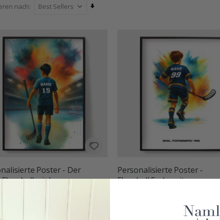
Aufsteigend
ieren nach
sortieren
nalisierte Poster - Der
Personalisierte Poster -
 Floorballspieler
Floorball Farbspritzer
 €
17,00 €