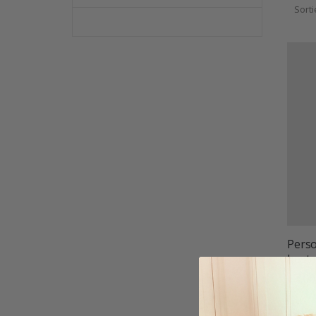
Sort
Perso
beste
17,00