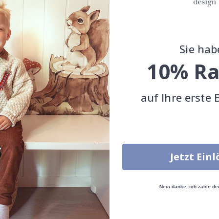
Sie hab
10% Ra
auf Ihre erste 
nalisiertes Poster -
Jetzt Ein
ger Floorball-Cartoon - KI-
r
 €
Nein danke, ich zahle de