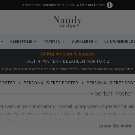
Kostenloser Versand ab
€39.00
· 4 für 2 auf Poster
KLEBEFOLIE
TAPETEN
AUFKLEBER
LEINWANDBILD
Gültig bis
zum 9. August
KAUF 4 POSTER – BEZAHLEN NUR FÜR 2!
Füge 4 Poster deinem Warenkorb hinzu, der Rabatt wird automatisch beim Checkout angewendet!
POSTER
PERSONALISIERTE POSTER
PERSONALISIERTE SPO
Floorball Poster
uswahl an personalisierten Floorball-Sportpostern ist perfekt für leid
rdiges Spiel feiern möchten, die Kunst des Sports lieben oder ein ein
n, wir haben Sie abgedeckt. Entdecken Sie unsere Kollektion und perso
Lesen Sie mehr
Drucken, die wirklich Ihre Leidenscha