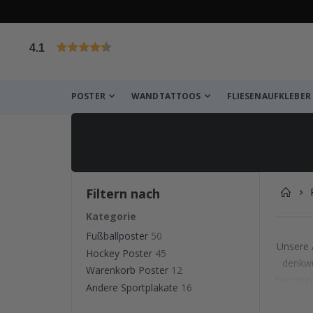
4.1
von 1029 Bewertungen
POSTER
WANDTATTOOS
FLIESENAUFKLEBER
Filtern nach
Kategorie
Fußballposter
50
Unsere A
Hockey Poster
45
denkwü
Warenkorb Poster
12
benötige
Andere Sportplakate
16