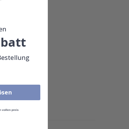
en
batt
Bestellung
lösen
n vollen preis