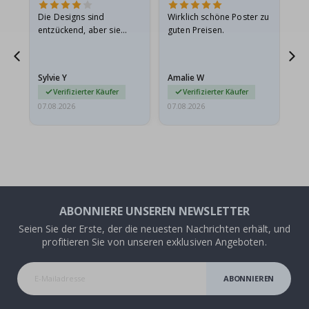
Die Designs sind
Wirklich schöne Poster zu
All
entzückend, aber sie
guten Preisen.
sollten flach in einem
stabilen Umschlag
versendet werden. Weil
Sylvie Y
Amalie W
Ka
sie…
Verifizierter Käufer
Verifizierter Käufer
07.08.2026
07.08.2026
07.
ABONNIERE UNSEREN NEWSLETTER
Seien Sie der Erste, der die neuesten Nachrichten erhält, und
profitieren Sie von unseren exklusiven Angeboten.
ABONNIEREN