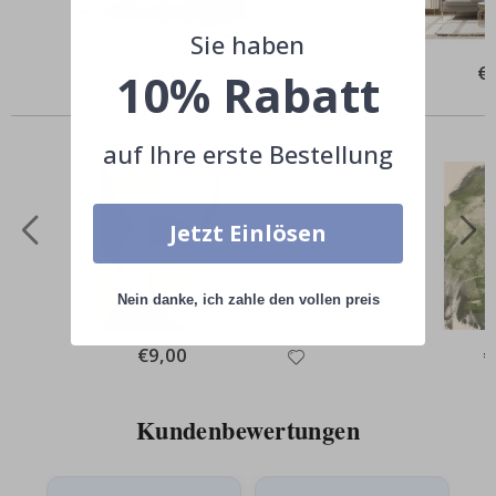
Sie haben
Special
€19,00
Spe
€
10% Rabatt
Price
Pri
Andere kauften auch
auf Ihre erste Bestellung
Jetzt Einlösen
Nein danke, ich zahle den vollen preis
Special
€9,00
Sp
€
Price
Pr
Kundenbewertungen