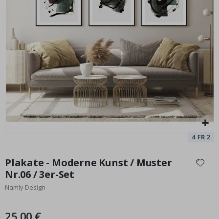
Poster - Espresso Pawfection
Pe
Special
9,00 €
Price
Zum
Anfang
Plakate - Moderne Kunst / Muster
der
Nr.06 / 3er-Set
Bildgalerie
Namly Design
springen
25,00 €