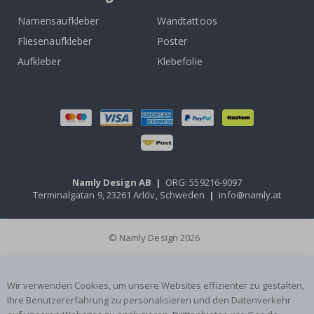
Namensaufkleber
Wandtattoos
Fliesenaufkleber
Poster
Aufkleber
Klebefolie
Namly Design AB
|
ORG: 559216-9097
Terminalgatan 9, 23261 Arlöv, Schweden
|
info@namly.at
© Namly Design 2026
Wir verwenden Cookies, um unsere Websites effizienter zu gestalten,
Ihre Benutzererfahrung zu personalisieren und den Datenverkehr