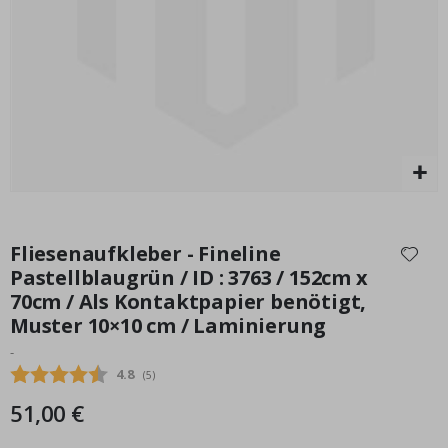
Special
17,00 €
Price
Zum
Anfang
Fliesenaufkleber - Fineline
der
Pastellblaugrün / ID : 3763 / 152cm x
Bildgalerie
70cm / Als Kontaktpapier benötigt,
springen
Muster 10×10 cm / Laminierung
-
Durchschnittliche Bewertung:
4.8
(
abgegebene bewertungen:
5
)
51,00 €