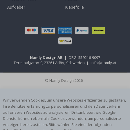
Aufkleber
Klebefolie
Namly Design AB
|
ORG: 559216-9097
Terminalgatan 9, 23261 Arlöv, Schweden
|
info@namly.at
© Namly Design 2026
Wir verwenden Cookies, um unsere Websites effizienter zu gestalten,
Ihre Benutzererfahrung zu personalisieren und den Datenverkehr
auf unseren Websites zu analysieren. Drittanbieter, wie Google-
Dienste, können ebenfalls Cookies verwenden, um personalisierte
Anzeigen bereitzustellen. Bitte wählen Sie eine der folgenden