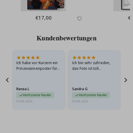
Special
€17,00
Spe
€
Price
Pri
Kundenbewertungen
Ich habe vor Kurzem ein
Ich bin sehr zufrieden,
Su
 Die
Prinzessinnenposter für
das Foto ist toll
 in
meine Enkelin bestellt.
geworden und der
t
Das Poster kam beim
Rahmen sieht auch super
Versand leicht
aus. Die Lieferung war
Renea L
Sandra G
Al
beschädigt…
außerdem…
Verifizierter Käufer
Verifizierter Käufer
05.08.2026
05.08.2026
05.