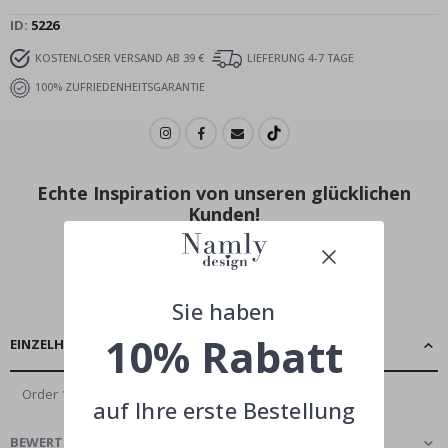
ID
5226
KOSTENLOSER VERSAND AB 39 €
LIEFERUNG 4-7 TAGE
100% ZUFRIEDENHEITSGARANTIE
Echte Inspiration von unseren glücklichen
Kunden!
Teile dein Bild mit #namly_design
Sie haben
10% Rabatt
EINZELHEITEN
Order 100077511
auf Ihre erste Bestellung
BEWERTUNGEN
(
0
)