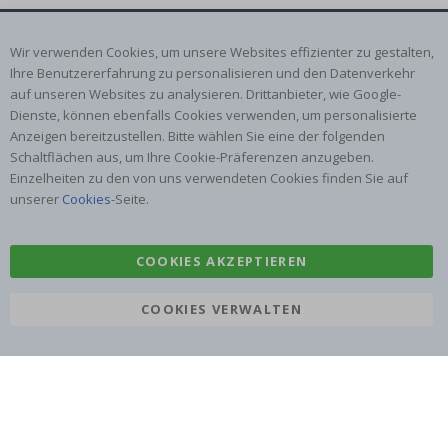
ABONNIERE UNSEREN NEWSLETTER
Wir verwenden Cookies, um unsere Websites effizienter zu gestalten,
Seien Sie der Erste, der die neuesten Nachrichten erhält, und
Ihre Benutzererfahrung zu personalisieren und den Datenverkehr
profitieren Sie von unseren exklusiven Angeboten.
auf unseren Websites zu analysieren. Drittanbieter, wie Google-
Dienste, können ebenfalls Cookies verwenden, um personalisierte
Anzeigen bereitzustellen. Bitte wählen Sie eine der folgenden
ABONNIEREN
Schaltflächen aus, um Ihre Cookie-Präferenzen anzugeben.
Einzelheiten zu den von uns verwendeten Cookies finden Sie auf
unserer
Cookies
-Seite.
Tik
COOKIES AKZEPTIEREN
To
k
COOKIES VERWALTEN
4.1
/5
VON 1020 BEWERTUNGEN
Über uns
Bedingungen
Häufig gestellte fragen
Cookies