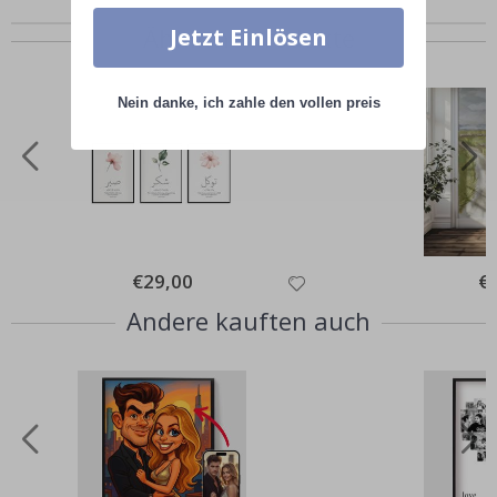
Ähnliche Produkte
Jetzt Einlösen
Nein danke, ich zahle den vollen preis
Special
€29,00
Spe
€
Price
Pri
Andere kauften auch