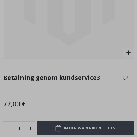
Sterne
Special
37,00 €
Price
Zum
Anfang
Betalning genom kundservice3
der
-
Bildgalerie
springen
77,00 €
IN DEN WARENKORB LEGEN