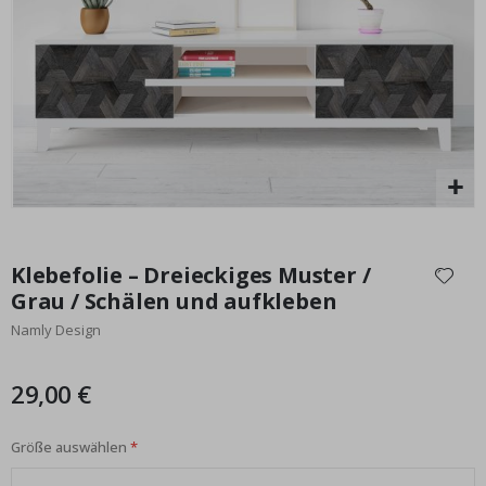
Special
29,00 €
Price
Zum
Anfang
Klebefolie – Dreieckiges Muster /
der
Grau / Schälen und aufkleben
Bildgalerie
Namly Design
springen
29,00 €
Größe auswählen