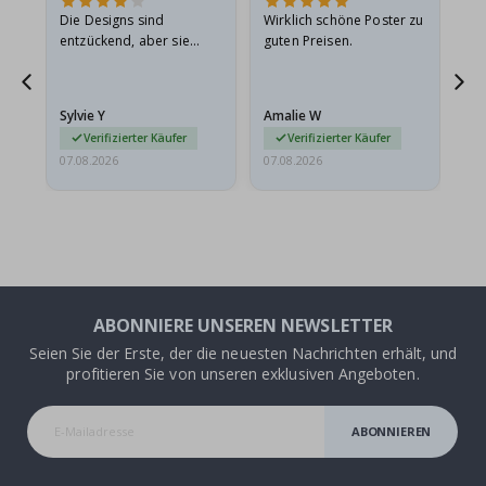
Die Designs sind
Wirklich schöne Poster zu
All
entzückend, aber sie
guten Preisen.
sollten flach in einem
stabilen Umschlag
versendet werden. Weil
Sylvie Y
Amalie W
Ka
sie…
Verifizierter Käufer
Verifizierter Käufer
07.08.2026
07.08.2026
07.
ABONNIERE UNSEREN NEWSLETTER
Seien Sie der Erste, der die neuesten Nachrichten erhält, und
profitieren Sie von unseren exklusiven Angeboten.
ABONNIEREN