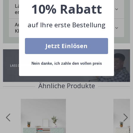
10% Rabatt
Lässt sich die Klebefolie rückstandslos
entfernen?
auf Ihre erste Bestellung
Auf welchen Oberflächen haftet die
Klebefolie am besten?
Jetzt Einlösen
Nein danke, ich zahle den vollen preis
Ähnliche Produkte