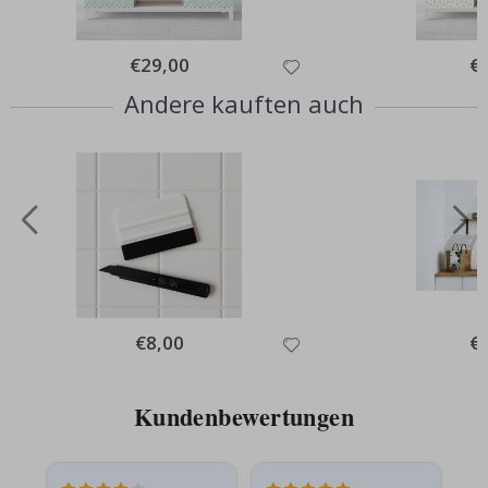
Special
€29,00
Spe
€
Price
Pri
Andere kauften auch
Special
€8,00
Spe
€
Price
Pri
Kundenbewertungen