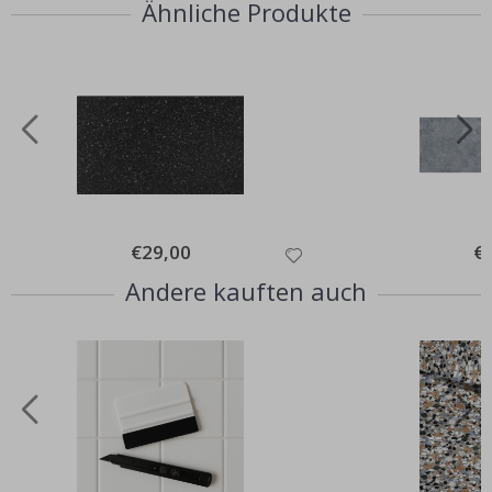
Ähnliche Produkte
Special
€29,00
Spe
€
Price
Pri
Andere kauften auch