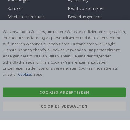
Kontakt
Recht zu stornieren
Arbeiten sie mit uns
Bewertungen von
zusammen!
zufriedenen kunden
Wir verwenden Cookies, um unsere Websites effizienter zu gestalten,
Inspiration
Ihre Benutzererfahrung zu personalisieren und den Datenverkehr
auf unseren Websites zu analysieren. Drittanbieter, wie Google-
Beliebte Kategorien
Dienste, können ebenfalls Cookies verwenden, um personalisierte
Namensaufkleber
Wandtattoos
Anzeigen bereitzustellen. Bitte wählen Sie eine der folgenden
Schaltflächen aus, um Ihre Cookie-Präferenzen anzugeben.
Fliesenaufkleber
Poster
Einzelheiten zu den von uns verwendeten Cookies finden Sie auf
Aufkleber
Klebefolie
unserer
Cookies
-Seite.
COOKIES AKZEPTIEREN
COOKIES VERWALTEN
Namly Design AB
|
ORG: 559216-9097
Terminalgatan 9, 23261 Arlöv, Schweden
|
info@namly.at