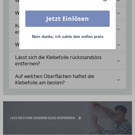
Wie bringe ich die Klebefolie an?
Wie reinige ich die Oberfläche?
Jetzt Einlösen
Kann ich eine maßgeschneiderte Lösung
erhalten?
Nein danke, ich zahle den vollen preis
Wie langlebig ist die Klebefolie?
Lässt sich die Klebefolie rückstandslos
entfernen?
Auf welchen Oberflächen haftet die
Klebefolie am besten?