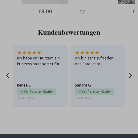
Special
€8,00
Spe
€
Price
Pri
Kundenbewertungen
Ich habe vor Kurzem ein
Ich bin sehr zufrieden,
Su
 Die
Prinzessinnenposter für
das Foto ist toll
 in
meine Enkelin bestellt.
geworden und der
t
Das Poster kam beim
Rahmen sieht auch super
Versand leicht
aus. Die Lieferung war
Renea L
Sandra G
Al
beschädigt…
außerdem…
Verifizierter Käufer
Verifizierter Käufer
05.08.2026
05.08.2026
05.