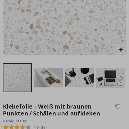
Special
20,00 €
Price
Zum
Anfang
Klebefolie – Weiß mit braunen
der
Punkten / Schälen und aufkleben
Bildgalerie
Namly Design ,
springen
Durchschnittliche Bewertung:
4.0
(
abgegebene bewertungen:
5
)