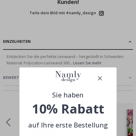
Kunden!
Teile dein Bild mit #namly_design
EINZELHEITEN
Entdecken Sie die perfekte Leinwand – hergestellt in Schweden
Material: Polycotton-Leinwand 360...
Lesen Sie mehr
BEWERTUNGEN
(
0
)
Ähnliche Produkte
Sie haben
10% Rabatt
auf Ihre erste Bestellung