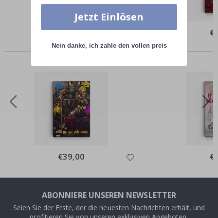
Jetzt Einlösen
Special
€39,00
Spe
€
Price
Pri
Nein danke, ich zahle den vollen preis
Andere kauften auch
Special
€39,00
Spe
€
Price
Pri
ABONNIERE UNSEREN NEWSLETTER
Seien Sie der Erste, der die neuesten Nachrichten erhält, und
profitieren Sie von unseren exklusiven Angeboten.