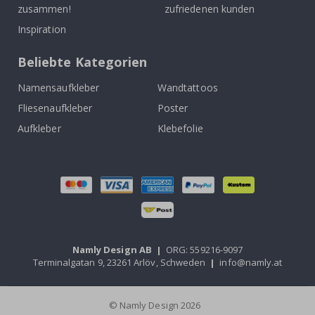
zusammen!
zufriedenen kunden
Inspiration
Beliebte Kategorien
Namensaufkleber
Wandtattoos
Fliesenaufkleber
Poster
Aufkleber
Klebefolie
Namly Design AB
|
ORG: 559216-9097
Terminalgatan 9, 23261 Arlöv, Schweden
|
info@namly.at
© Namly Design 2026