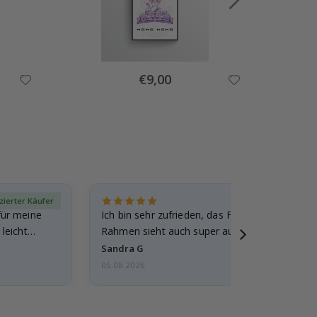
Special
€9,00
Price
izierter Käufer
Verif
für meine
Ich bin sehr zufrieden, das Foto ist toll gewo
leicht
Rahmen sieht auch super aus. Die Lieferung 
außerdem…
Sandra G
05.08.2026