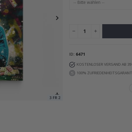
Special
9,00 €
Price
ID
6471
KOSTENLOSER VERSAND AB 39
100% ZUFRIEDENHEITSGARANT