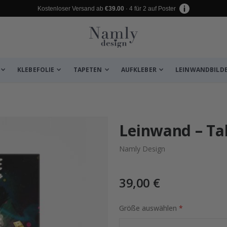
Kostenloser Versand ab
€39.00
· 4 für 2 auf Poster
KLEBEFOLIE
TAPETEN
AUFKLEBER
LEINWANDBILD
 leiden ✔
Leinwand – Tak
Namly Design
39,00 €
Größe auswählen