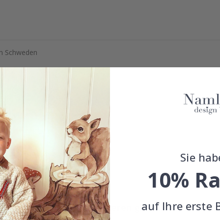
 in Schweden
cke der Leinwand 20 mm
r hochwertigen schwedischen Leinwand mit äußerst lebendigen Farben
Sie hab
t es eine nachhaltige Wahl, bei der Sie sich wohlfühlen können. Und 
10% Ra
stellen Sie jetzt und erleben Sie die Exzellenz schwedischer Handwerk
auf Ihre erste 
Echte Inspiration von unseren glücklichen Kunden