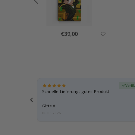
Special
€39,00
Price
zierter Käufer
Verif
ar
Schnelle Lieferung, gutes Produkt
e einen
Gitte A
06.08.2026