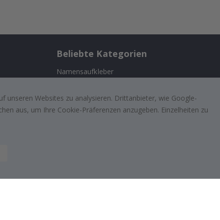
Beliebte Kategorien
Namensaufkleber
Wandtattoos
n
f unseren Websites zu analysieren. Drittanbieter, wie Google-
Fliesenaufkleber
lächen aus, um Ihre Cookie-Präferenzen anzugeben. Einzelheiten zu
ufriedenen
Poster
Aufkleber
Klebefolie