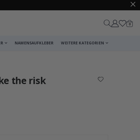
Artike
0
Wagen
ER
NAMENSAUFKLEBER
WEITERE KATEGORIEN
Korb
Zur Kasse
e the risk
Personalisierte