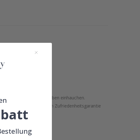
, die Ihren Kreationen Leben einhauchen.
en
mit unserer 100-prozentigen Zufriedenheitsgarantie
batt
skunst!
Bestellung
!