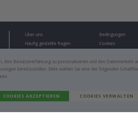
Über uns
Bedingungen
Häufig gestellte fragen
Cookies
Anleitungen
#yesnamly
Kontakt
Recht zu storniere
, Ihre Benutzererfahrung zu personalisieren und den Datenverkehr au
zeigen bereitzustellen. Bitte wählen Sie eine der folgenden Schaltf
Arbeiten sie mit uns zusammen!
Bewertungen von z
eite.
kunden
Inspiration
COOKIES AKZEPTIEREN
COOKIES VERWALTEN