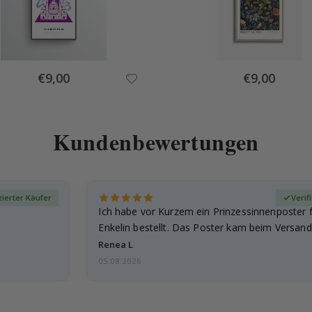
Special
Special
€9,00
€9,00
Price
Price
Kundenbewertungen
izierter Käufer
Verif
Ich habe vor Kurzem ein Prinzessinnenposter 
Enkelin bestellt. Das Poster kam beim Versand 
beschädigt…
Renea L
05.08.2026