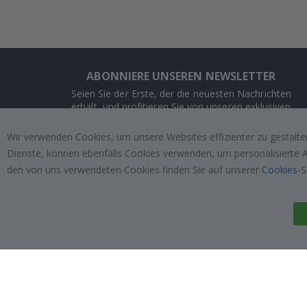
ABONNIERE UNSEREN NEWSLETTER
Seien Sie der Erste, der die neuesten Nachrichten
erhält, und profitieren Sie von unseren exklusiven
Angeboten.
Wir verwenden Cookies, um unsere Websites effizienter zu gestalten
Dienste, können ebenfalls Cookies verwenden, um personalisierte An
ABONNIEREN
den von uns verwendeten Cookies finden Sie auf unserer
Cookies
-S
Tik
To
k
4.1
/5
VON 1025 BEWERTUNGEN