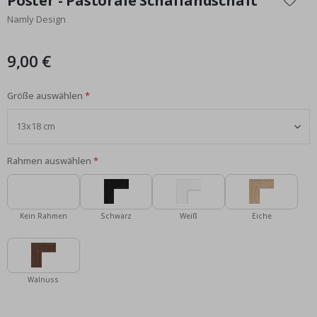
Poster - Pastorale Schaflandschaft
der
Namly Design
Bildgalerie
springen
9,00 €
Größe auswählen
Rahmen auswählen
Kein Rahmen
Schwarz
Weiß
Eiche
Walnuss