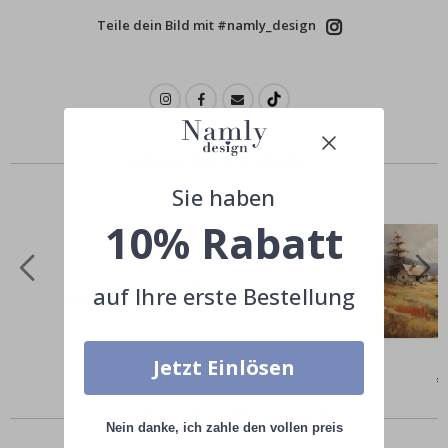
Teile dein Bild mit #namly_design
Ähnliche Produkte
Sie haben
10% Rabatt
auf Ihre erste Bestellung
Jetzt Einlösen
Special
€9,00
Sp
€
Price
Pr
Andere kauften auch
Nein danke, ich zahle den vollen preis