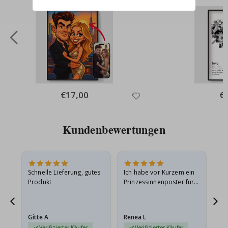
Special
€17,00
Spe
€
Price
Pri
Kundenbewertungen
Schnelle Lieferung, gutes
Ich habe vor Kurzem ein
Ich
Produkt
Prinzessinnenposter für
das
ts
meine Enkelin bestellt.
ge
Das Poster kam beim
Ra
at
Versand leicht
au
Gitte A
Renea L
Sa
beschädigt…
au
Verifizierter Käufer
Verifizierter Käufer