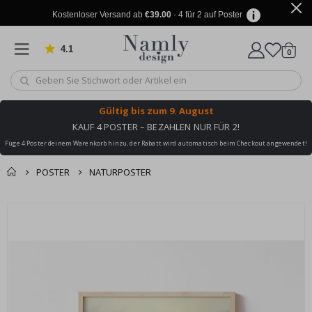
Kostenloser Versand ab
€39.00
· 4 für 2 auf Poster
4.1
Artike
von 1025 Bewertungen
0
Wagen
Gültig bis
zum 9. August
KAUF 4 POSTER – BEZAHLEN NUR FÜR 2!
Füge 4 Poster deinem Warenkorb hinzu, der Rabatt wird automatisch beim Checkout angewendet!
POSTER
NATURPOSTER
Sie könnten auch
Korb
Zum
darunter leiden ✔
Ende
Zur Kasse
der
Bildgalerie
springen