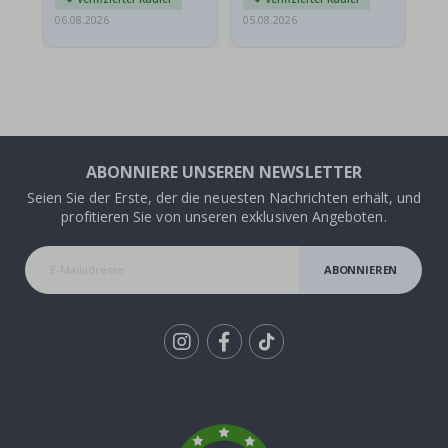
06.08.2026
05.08.2026
05.
ABONNIERE UNSEREN NEWSLETTER
Seien Sie der Erste, der die neuesten Nachrichten erhält, und
profitieren Sie von unseren exklusiven Angeboten.
ABONNIEREN
Tik
To
k