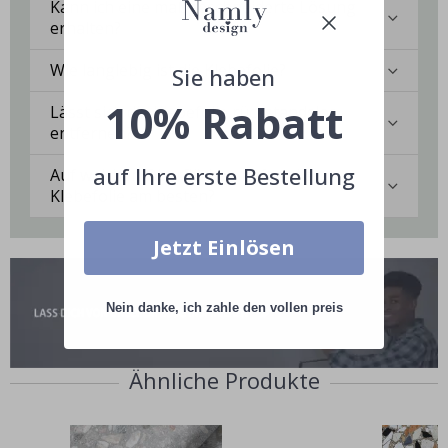
Kann ich eine maßgeschneiderte Lösung
erhalten?
Wie langlebig ist die Klebefolie?
Sie haben
10% Rabatt
Lässt sich die Klebefolie rückstandslos
entfernen?
auf Ihre erste Bestellung
Auf welchen Oberflächen haftet die
Klebefolie am besten?
Jetzt Einlösen
Nein danke, ich zahle den vollen preis
Ähnliche Produkte