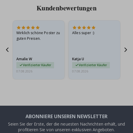
Kundenbewertungen
e
Wirklich schöne Poster zu
Alles super :)
Sc
guten Preisen.
Pr
ehr
Amalie W
Katja U
Gi
r…
Verifizierter Käufer
Verifizierter Käufer
07.08.2026
07.08.2026
06.
ABONNIERE UNSEREN NEWSLETTER
Seien Sie der Erste, der die neuesten Nachrichten erhält, und
profitieren Sie von unseren exklusiven Angeboten.