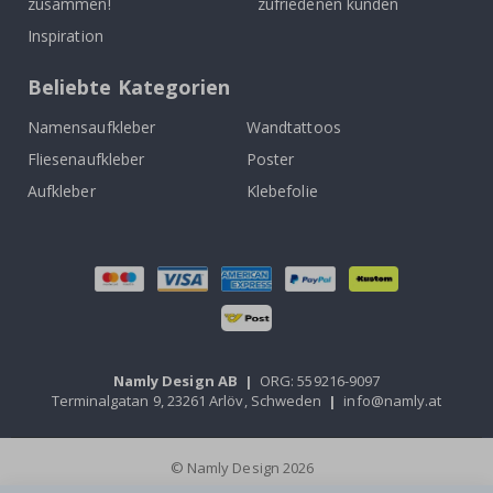
zusammen!
zufriedenen kunden
Inspiration
Beliebte Kategorien
Namensaufkleber
Wandtattoos
Fliesenaufkleber
Poster
Aufkleber
Klebefolie
Namly Design AB
|
ORG: 559216-9097
Terminalgatan 9, 23261 Arlöv, Schweden
|
info@namly.at
© Namly Design 2026