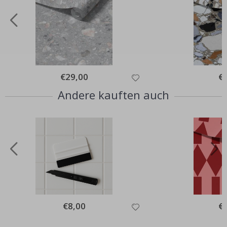
Special
€29,00
Spe
€
Price
Pri
Andere kauften auch
Special
€8,00
Spe
€
Price
Pri