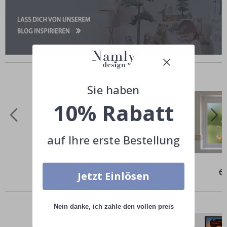
Ähnliche Produkte
Sie haben
10% Rabatt
auf Ihre erste Bestellung
Special
€17,00
Spe
€
Jetzt Einlösen
Price
Pri
Andere kauften auch
Nein danke, ich zahle den vollen preis