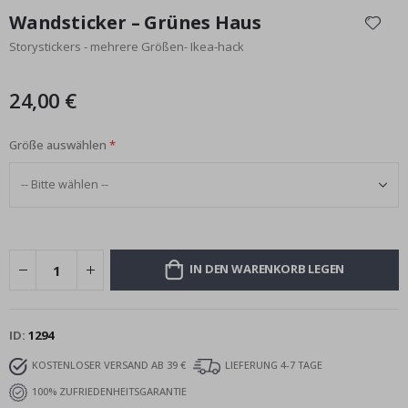
Anfang
Wandsticker – Grünes Haus
der
Storystickers - mehrere Größen- Ikea-hack
Bildgalerie
springen
24,00 €
Größe auswählen
IN DEN WARENKORB LEGEN
ID
1294
KOSTENLOSER VERSAND AB 39 €
LIEFERUNG 4-7 TAGE
100% ZUFRIEDENHEITSGARANTIE