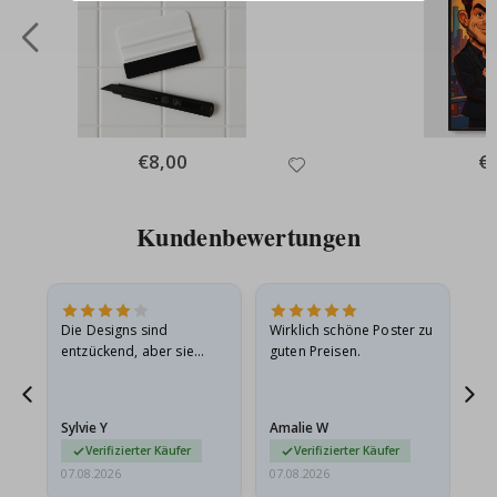
Special
€8,00
Spe
€
Price
Pri
Kundenbewertungen
Die Designs sind
Wirklich schöne Poster zu
All
entzückend, aber sie
guten Preisen.
sollten flach in einem
stabilen Umschlag
versendet werden. Weil
Sylvie Y
Amalie W
Ka
sie…
Verifizierter Käufer
Verifizierter Käufer
07.08.2026
07.08.2026
07.