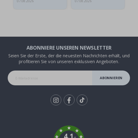
07.08.2026
07.08.2026
07.
ABONNIERE UNSEREN NEWSLETTER
Seien Sie der Erste, der die neuesten Nachrichten erhält, und
profitieren Sie von unseren exklusiven Angeboten.
ABONNIEREN
Tik
To
k
4.1
/5