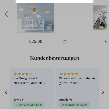
Special
€25,00
Spe
€
Price
Pri
Kundenbewertungen
Die Designs sind
Wirklich schöne Poster zu
All
entzückend, aber sie
guten Preisen.
sollten flach in einem
stabilen Umschlag
versendet werden. Weil
Sylvie Y
Amalie W
Ka
sie…
Verifizierter Käufer
Verifizierter Käufer