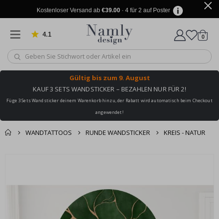
Kostenloser Versand ab
€39.00
· 4 für 2 auf Poster
4.1
Artike
von 1029 Bewertungen
0
Wagen
Gültig bis
zum 9. August
KAUF 3 SETS WANDSTICKER – BEZAHLEN NUR FÜR 2!
Füge 3 Sets Wandsticker deinem Warenkorb hinzu, der Rabatt wird automatisch beim Checkout
angewendet!
WANDTATTOOS
RUNDE WANDSTICKER
KREIS - NATUR
Sie könnten auch
Korb
Zum
darunter leiden ✔
Ende
Zur Kasse
der
Bildgalerie
springen