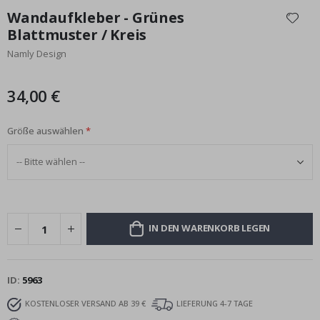
Anfang
Wandaufkleber - Grünes
der
Blattmuster / Kreis
Bildgalerie
Namly Design
springen
34,00 €
Größe auswählen
IN DEN WARENKORB LEGEN
ID
5963
KOSTENLOSER VERSAND AB 39 €
LIEFERUNG 4-7 TAGE