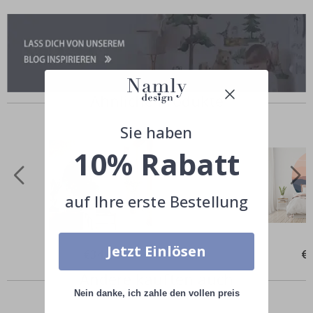
Ähnliche Produkte
Sie haben
10% Rabatt
auf Ihre erste Bestellung
Jetzt Einlösen
Special
€34,00
Spe
€
Price
Pri
Andere kauften auch
Nein danke, ich zahle den vollen preis