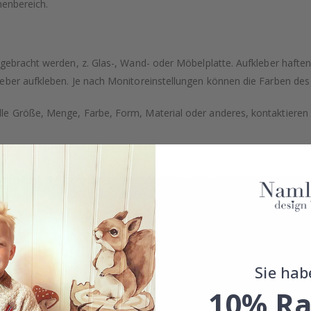
nenbereich.
ngebracht werden, z. Glas-, Wand- oder Möbelplatte. Aufkleber hafte
eber aufkleben. Je nach Monitoreinstellungen können die Farben des
e Größe, Menge, Farbe, Form, Material oder anderes, kontaktieren S
Sie hab
10% Ra