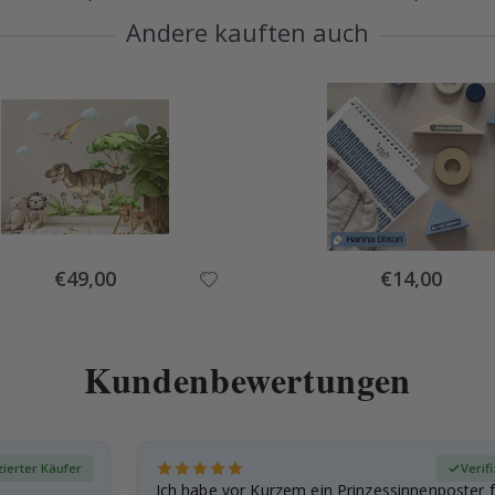
Andere kauften auch
Special
Special
€49,00
€14,00
Price
Price
Kundenbewertungen
zierter Käufer
Verif
Ich habe vor Kurzem ein Prinzessinnenposter 