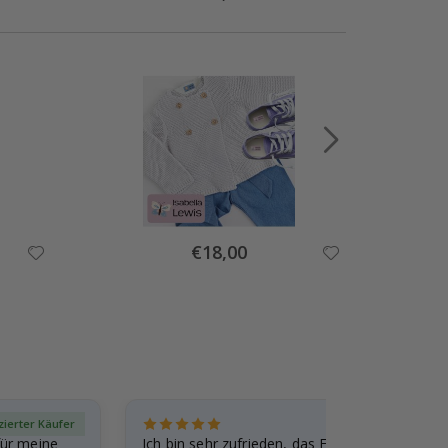
Special
€18,00
Price
izierter Käufer
Verif
für meine
Ich bin sehr zufrieden, das Foto ist toll gewo