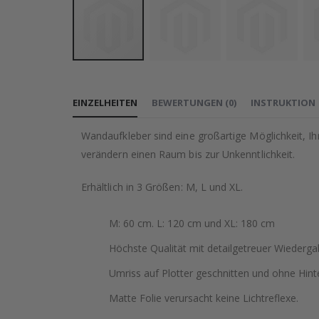
Zum
Anfang
EINZELHEITEN
BEWERTUNGEN
(
0
)
INSTRUKTION
der
Bildgalerie
Wandaufkleber sind eine großartige Möglichkeit, I
springen
verändern einen Raum bis zur Unkenntlichkeit.
Erhältlich in 3 Größen: M, L und XL.
M: 60 cm. L: 120 cm und XL: 180 cm
Höchste Qualität mit detailgetreuer Wiederga
Umriss auf Plotter geschnitten und ohne Hint
Matte Folie verursacht keine Lichtreflexe.