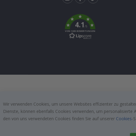
Tik
To
k
4.1
/5
VON 1025 BEWERTUNGEN
Wir verwenden Cookies, um unsere Websites effizienter zu gestalten
Dienste, können ebenfalls Cookies verwenden, um personalisierte An
den von uns verwendeten Cookies finden Sie auf unserer
Cookies
-S