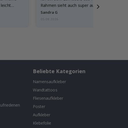
leicht
Rahmen sieht auch super aus. Die Lieferung 
außerdem…
Sandra G
05.08.2026
Beliebte Kategorien
Namensaufkleber
Wandtattoos
n
Fliesenaufkleber
ufriedenen
Poster
Aufkleber
Klebefolie