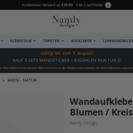
Kostenloser Versand ab
€39.00
· 4 für 2 auf Poster
KLEBEFOLIE
TAPETEN
AUFKLEBER
LEINWANDBILD
Gültig bis
zum 9. August
KAUF 3 SETS WANDSTICKER – BEZAHLEN NUR FÜR 2!
e 3 Sets Wandsticker deinem Warenkorb hinzu, der Rabatt wird automatisch beim Checkout angewen
KREIS - NATUR
 leiden ✔
Wandaufkleber
Blumen / Kreis
Namly Design