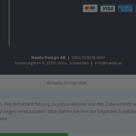
Namly Design AB
|
ORG: 559216-9097
Terminalgatan 9, 23261 Arlöv, Schweden
|
info@namly.at
© Namly Design 2026
, Ihre Benutzererfahrung zu personalisieren und den Datenverkehr au
zeigen bereitzustellen. Bitte wählen Sie eine der folgenden Schaltf
eite.