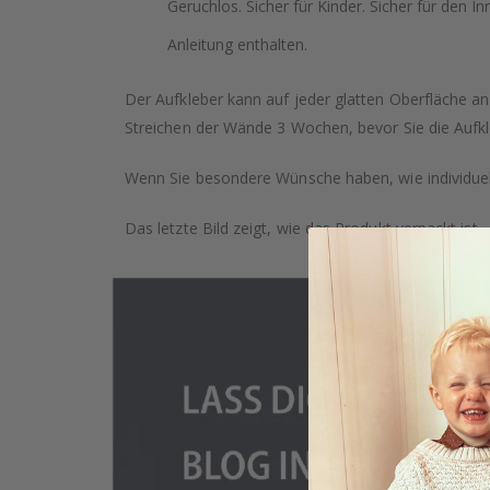
Geruchlos. Sicher für Kinder. Sicher für den In
Anleitung enthalten.
Der Aufkleber kann auf jeder glatten Oberfläche a
Streichen der Wände 3 Wochen, bevor Sie die Aufkl
Wenn Sie besondere Wünsche haben, wie individuell
Das letzte Bild zeigt, wie das Produkt verpackt ist.