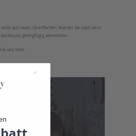
n nicht auf rauen Oberflächen. Warten Sie nach dem
 Ausdrucks geringfügig abweichen.
ie uns bitte.
en
batt