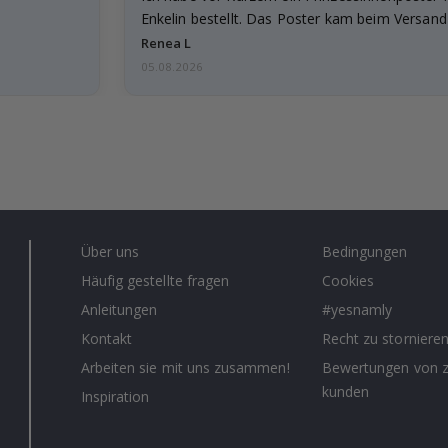
Enkelin bestellt. Das Poster kam beim Versand 
beschädigt…
Renea L
05.08.2026
Über uns
Bedingungen
Häufig gestellte fragen
Cookies
Anleitungen
#yesnamly
Kontakt
Recht zu storniere
Arbeiten sie mit uns zusammen!
Bewertungen von z
kunden
Inspiration