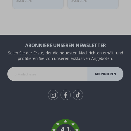
06.08.2026
05.08.2026
05.
ABONNIERE UNSEREN NEWSLETTER
Seien Sie der Erste, der die neuesten Nachrichten erhält, und
profitieren Sie von unseren exklusiven Angeboten.
ABONNIEREN
Tik
To
k
4.1
/5