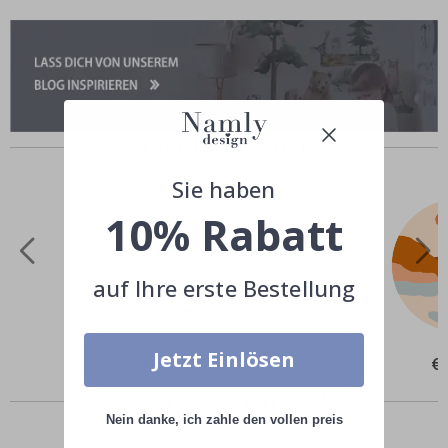
Ähnliche Produkte
Sie haben
10% Rabatt
auf Ihre erste Bestellung
Jetzt Einlösen
Special
€34,00
Spe
€
Price
Pri
Andere kauften auch
Nein danke, ich zahle den vollen preis