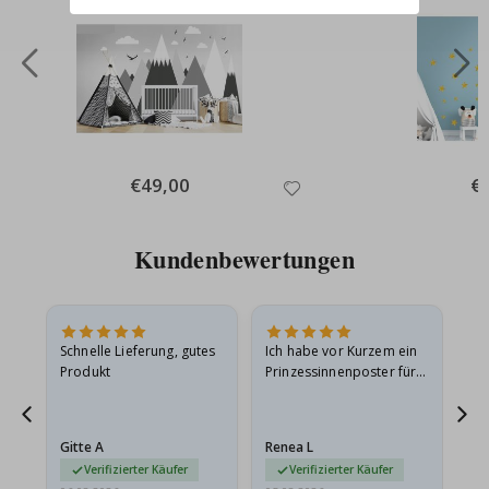
Special
€49,00
Spe
€
Price
Pri
Kundenbewertungen
Schnelle Lieferung, gutes
Ich habe vor Kurzem ein
Ich
Produkt
Prinzessinnenposter für
das
meine Enkelin bestellt.
ge
Das Poster kam beim
Ra
Versand leicht
au
Gitte A
Renea L
Sa
beschädigt…
au
Verifizierter Käufer
Verifizierter Käufer