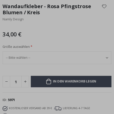
Anfang
Wandaufkleber - Rosa Pfingstrose
der
Blumen / Kreis
Bildgalerie
Namly Design
springen
34,00 €
Größe auswählen
IN DEN WARENKORB LEGEN
ID
5971
KOSTENLOSER VERSAND AB 39 €
LIEFERUNG 4-7 TAGE