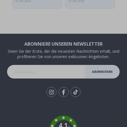
07.08.2026
07.08.2026
07.
ABONNIERE UNSEREN NEWSLETTER
Seien Sie der Erste, der die neuesten Nachrichten erhält, und
profitieren Sie von unseren exklusiven Angeboten.
ABONNIEREN
Tik
To
k
4.1
/5