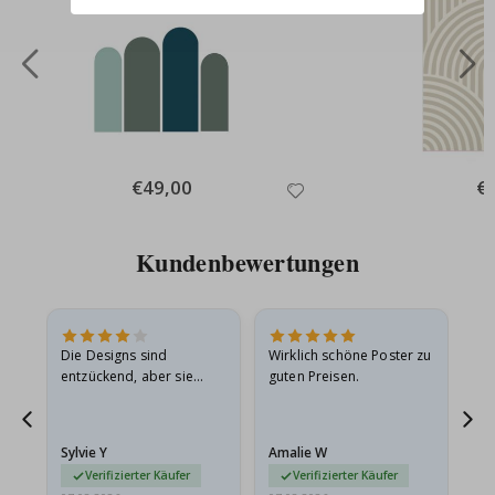
Special
€49,00
Spe
€
Price
Pri
Kundenbewertungen
Die Designs sind
Wirklich schöne Poster zu
All
entzückend, aber sie
guten Preisen.
sollten flach in einem
stabilen Umschlag
versendet werden. Weil
Sylvie Y
Amalie W
Ka
sie…
Verifizierter Käufer
Verifizierter Käufer