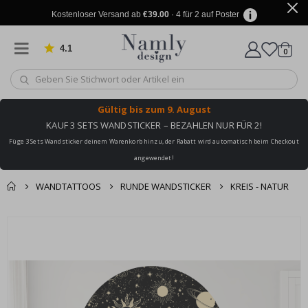
Kostenloser Versand ab
€39.00
· 4 für 2 auf Poster
4.1
Artike
von 1029 Bewertungen
0
Wagen
Gültig bis
zum 9. August
KAUF 3 SETS WANDSTICKER – BEZAHLEN NUR FÜR 2!
Füge 3 Sets Wandsticker deinem Warenkorb hinzu, der Rabatt wird automatisch beim Checkout
angewendet!
WANDTATTOOS
RUNDE WANDSTICKER
KREIS - NATUR
Sie könnten auch
Korb
Zum
darunter leiden ✔
Ende
Zur Kasse
der
Bildgalerie
springen