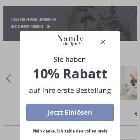
Ähnliche Produkte
Sie haben
10% Rabatt
auf Ihre erste Bestellung
Jetzt Einlösen
Special
€34,00
Spe
€
Price
Pri
Andere kauften auch
Nein danke, ich zahle den vollen preis