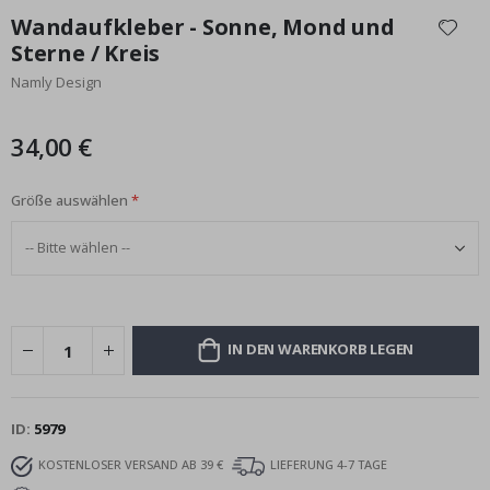
Anfang
Wandaufkleber - Sonne, Mond und
der
Sterne / Kreis
Bildgalerie
Namly Design
springen
34,00 €
Größe auswählen
IN DEN WARENKORB LEGEN
ID
5979
KOSTENLOSER VERSAND AB 39 €
LIEFERUNG 4-7 TAGE