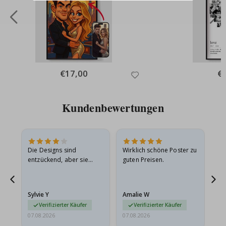
Special
€17,00
Spe
€
Price
Pri
Kundenbewertungen
Die Designs sind
Wirklich schöne Poster zu
All
entzückend, aber sie
guten Preisen.
sollten flach in einem
stabilen Umschlag
versendet werden. Weil
Sylvie Y
Amalie W
Ka
sie…
Verifizierter Käufer
Verifizierter Käufer
07.08.2026
07.08.2026
07.