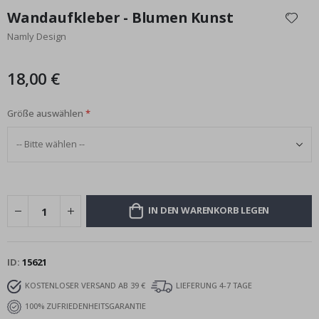
Anfang
Wandaufkleber - Blumen Kunst
der
Namly Design
Bildgalerie
springen
18,00 €
Größe auswählen
IN DEN WARENKORB LEGEN
ID
15621
KOSTENLOSER VERSAND AB 39 €
LIEFERUNG 4-7 TAGE
100% ZUFRIEDENHEITSGARANTIE