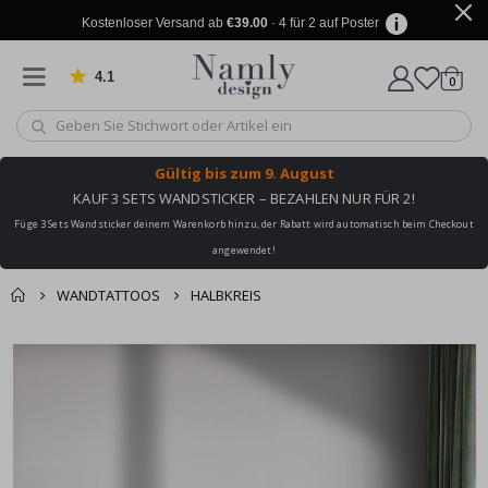
Kostenloser Versand ab
€39.00
· 4 für 2 auf Poster
4.1
Artike
von 1031 Bewertungen
0
Wagen
Gültig bis
zum 9. August
KAUF 3 SETS WANDSTICKER – BEZAHLEN NUR FÜR 2!
Füge 3 Sets Wandsticker deinem Warenkorb hinzu, der Rabatt wird automatisch beim Checkout
angewendet!
WANDTATTOOS
HALBKREIS
Sie könnten auch
Korb
Zum
darunter leiden ✔
Ende
Zur Kasse
der
Bildgalerie
springen