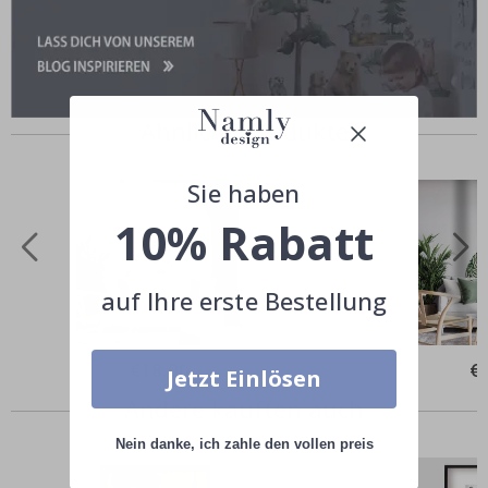
Ähnliche Produkte
Sie haben
10% Rabatt
auf Ihre erste Bestellung
Special
€18,00
Spe
€
Jetzt Einlösen
Price
Pri
Andere kauften auch
Nein danke, ich zahle den vollen preis