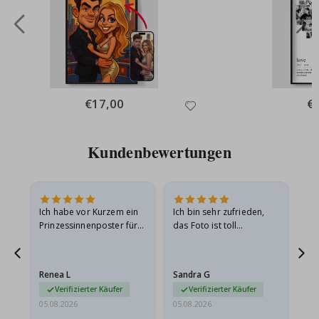
Special
€17,00
Spe
€
Price
Pri
Kundenbewertungen
Ich habe vor Kurzem ein
Ich bin sehr zufrieden,
Su
 Die
Prinzessinnenposter für
das Foto ist toll
 in
meine Enkelin bestellt.
geworden und der
t
Das Poster kam beim
Rahmen sieht auch super
Versand leicht
aus. Die Lieferung war
Renea L
Sandra G
Al
beschädigt…
außerdem…
Verifizierter Käufer
Verifizierter Käufer
05.08.2026
05.08.2026
05.