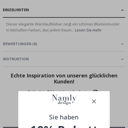
EINZELHEITEN
Dieser elegante Wandaufkleber zeigt ein schönes Blumenmuster
in lebhaften Farben, das jedem Raum...
Lesen Sie mehr
BEWERTUNGEN
(
0
)
INSTRUKTION
Echte Inspiration von unseren glücklichen
Kunden!
Teile dein Bild mit #namly_design
Sie haben