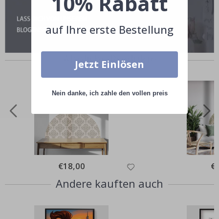
10% Rabatt
auf Ihre erste Bestellung
Ähnliche Produkte
Jetzt Einlösen
Nein danke, ich zahle den vollen preis
Special
€18,00
Spe
€
Price
Pri
Andere kauften auch