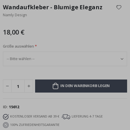
Anfang
Wandaufkleber - Blumige Eleganz
der
Namly Design
Bildgalerie
springen
18,00 €
Größe auswählen
IN DEN WARENKORB LEGEN
ID
15612
KOSTENLOSER VERSAND AB 39 €
LIEFERUNG 4-7 TAGE
100% ZUFRIEDENHEITSGARANTIE