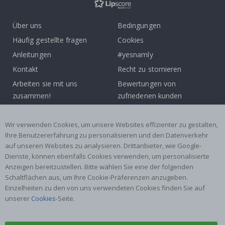
Über uns
Bedingungen
Häufig gestellte fragen
Cookies
Anleitungen
#yesnamly
Kontakt
Recht zu stornieren
Arbeiten sie mit uns
Bewertungen von
zusammen!
zufriedenen kunden
Inspiration
Wir verwenden Cookies, um unsere Websites effizienter zu gestalten,
Beliebte Kategorien
Ihre Benutzererfahrung zu personalisieren und den Datenverkehr
auf unseren Websites zu analysieren. Drittanbieter, wie Google-
Namensaufkleber
Wandtattoos
Dienste, können ebenfalls Cookies verwenden, um personalisierte
Fliesenaufkleber
Poster
Anzeigen bereitzustellen. Bitte wählen Sie eine der folgenden
Schaltflächen aus, um Ihre Cookie-Präferenzen anzugeben.
Aufkleber
Klebefolie
Einzelheiten zu den von uns verwendeten Cookies finden Sie auf
unserer
Cookies
-Seite.