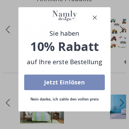
Sie haben
10% Rabatt
auf Ihre erste Bestellung
Special
€39,00
Spe
€
Price
Pri
Andere kauften auch
Jetzt Einlösen
Nein danke, ich zahle den vollen preis