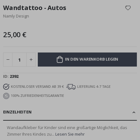
Anfang
Wandtattoo - Autos
der
Namly Design
Bildgalerie
springen
25,00 €
IN DEN WARENKORB LEGEN
ID
2392
KOSTENLOSER VERSAND AB 39 €
LIEFERUNG 4-7 TAGE
100% ZUFRIEDENHEITSGARANTIE
EINZELHEITEN
Wandaufkleber für Kinder sind eine großartige Möglichkeit, das
Zimmer Ihres Kindes zu...
Lesen Sie mehr