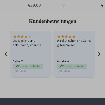
Special
€39,00
Spe
€
Price
Pri
Kundenbewertungen
Die Designs sind
Wirklich schöne Poster zu
All
entzückend, aber sie
guten Preisen.
sollten flach in einem
stabilen Umschlag
versendet werden. Weil
Sylvie Y
Amalie W
Ka
sie…
Verifizierter Käufer
Verifizierter Käufer
07.08.2026
07.08.2026
07.