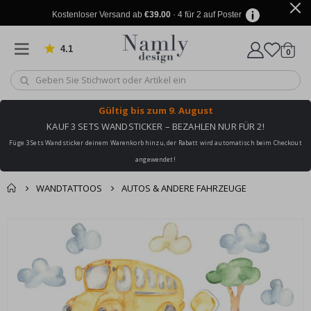
Kostenloser Versand ab
€39.00
· 4 für 2 auf Poster
4.1
Artike
von 1032 Bewertungen
0
Wagen
Gültig bis
zum 9. August
KAUF 3 SETS WANDSTICKER – BEZAHLEN NUR FÜR 2!
Füge 3 Sets Wandsticker deinem Warenkorb hinzu, der Rabatt wird automatisch beim Checkout
angewendet!
WANDTATTOOS
AUTOS & ANDERE FAHRZEUGE
Sie könnten auch
Korb
Zum
darunter leiden ✔
Ende
Zur Kasse
der
Bildgalerie
springen