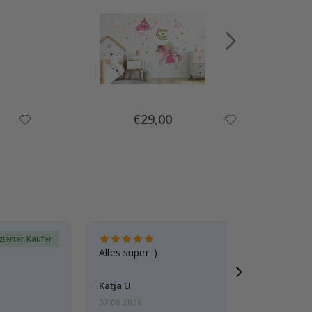
Special
€29,00
Price
izierter Käufer
Verif
Alles super :)
Katja U
07.08.2026