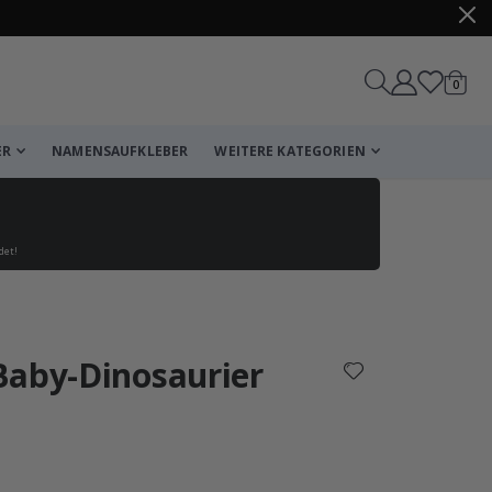
Artike
0
Wagen
ER
NAMENSAUFKLEBER
WEITERE KATEGORIEN
det!
Korb
Zur Kasse
Baby-Dinosaurier