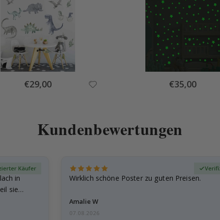
Special
Special
€29,00
€35,00
Price
Price
Kundenbewertungen
zierter Käufer
Verif
lach in
Wirklich schöne Poster zu guten Preisen.
il sie…
Amalie W
07.08.2026