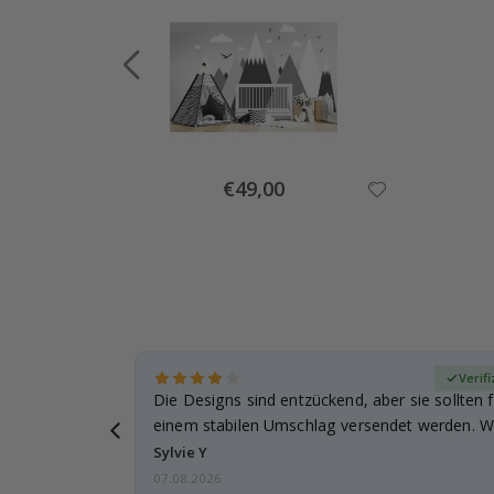
Special
€49,00
Price
zierter Käufer
Verifi
Die Designs sind entzückend, aber sie sollten f
einem stabilen Umschlag versendet werden. We
Sylvie Y
07.08.2026