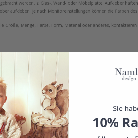
ngebracht werden, z. Glas-, Wand- oder Möbelplatte. Aufkleber hafte
eber aufkleben. Je nach Monitoreinstellungen können die Farben des
e Größe, Menge, Farbe, Form, Material oder anderes, kontaktieren S
Sie hab
10% Ra