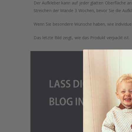
Der Aufkleber kann auf jeder glatten Oberfläche a
Streichen der Wände 3 Wochen, bevor Sie die Aufkl
Wenn Sie besondere Wünsche haben, wie individuell
Das letzte Bild zeigt, wie das Produkt verpackt ist.