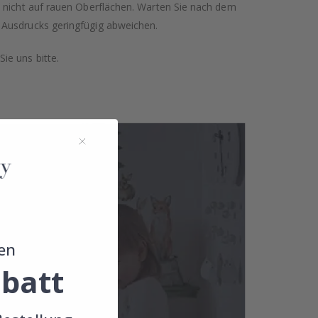
n nicht auf rauen Oberflächen. Warten Sie nach dem
 Ausdrucks geringfügig abweichen.
ie uns bitte.
en
batt