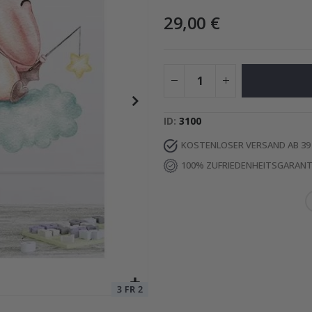
29,00 €
Special
29,00 €
Price
ID
3100
KOSTENLOSER VERSAND AB 39
100% ZUFRIEDENHEITSGARANT