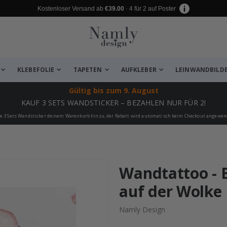
Kostenloser Versand ab
€39.00
· 4 für 2 auf Poster
KLEBEFOLIE
TAPETEN
AUFKLEBER
LEINWANDBILD
Gültig bis
zum 9. August
KAUF 3 SETS WANDSTICKER – BEZAHLEN NUR FÜR 2!
e 3 Sets Wandsticker deinem Warenkorb hinzu, der Rabatt wird automatisch beim Checkout angewen
 leiden ✔
Wandtattoo - 
auf der Wolke
Namly Design