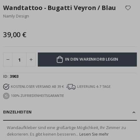
Anfang
Wandtattoo - Bugatti Veyron / Blau
der
Namly Design
Bildgalerie
springen
39,00 €
IN DEN WARENKORB LEGEN
ID
3903
KOSTENLOSER VERSAND AB 39 €
LIEFERUNG 4-7 TAGE
100% ZUFRIEDENHEITSGARANTIE
EINZELHEITEN
Wandaufkleber sind eine großartige Möglichkeit, Ihr Zimmer zu
dekorieren. Es gibt keinen besseren...
Lesen Sie mehr