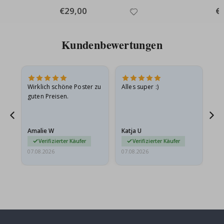
Special
€29,00
Spe
€
Price
Pri
Kundenbewertungen
e
Wirklich schöne Poster zu
Alles super :)
Sc
guten Preisen.
Pr
ehr
Amalie W
Katja U
Gi
r…
Verifizierter Käufer
Verifizierter Käufer
07.08.2026
07.08.2026
06.