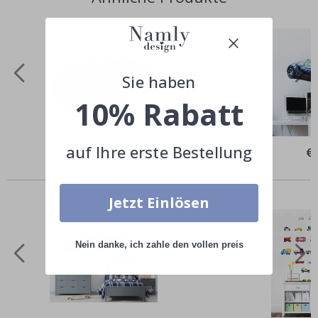
Sie haben
10% Rabatt
auf Ihre erste Bestellung
Special
€39,00
Spe
€
Price
Pri
Andere kauften auch
Jetzt Einlösen
Nein danke, ich zahle den vollen preis