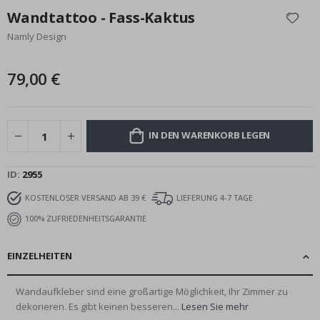
Anfang
Wandtattoo - Fass-Kaktus
der
Namly Design
Bildgalerie
springen
79,00 €
IN DEN WARENKORB LEGEN
ID
2955
KOSTENLOSER VERSAND AB 39 €
LIEFERUNG 4-7 TAGE
100% ZUFRIEDENHEITSGARANTIE
EINZELHEITEN
Wandaufkleber sind eine großartige Möglichkeit, Ihr Zimmer zu
dekorieren. Es gibt keinen besseren...
Lesen Sie mehr