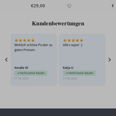
Special
€29,00
Spe
€
Price
Pri
Kundenbewertungen
e
Wirklich schöne Poster zu
Alles super :)
Sc
guten Preisen.
Pr
ehr
Amalie W
Katja U
Gi
r…
Verifizierter Käufer
Verifizierter Käufer
07.08.2026
07.08.2026
06.