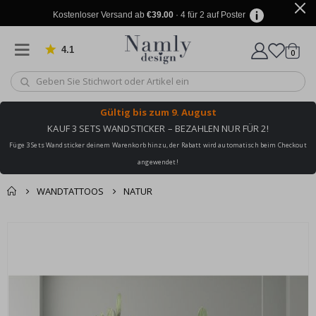
Kostenloser Versand ab
€39.00
· 4 für 2 auf Poster
4.1
Artike
von 1029 Bewertungen
0
Wagen
Gültig bis
zum 9. August
KAUF 3 SETS WANDSTICKER – BEZAHLEN NUR FÜR 2!
Füge 3 Sets Wandsticker deinem Warenkorb hinzu, der Rabatt wird automatisch beim Checkout
angewendet!
WANDTATTOOS
NATUR
Sie könnten auch
Korb
Zum
darunter leiden ✔
Ende
Zur Kasse
der
Bildgalerie
springen