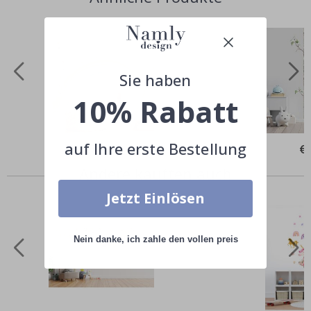
Sie haben
10% Rabatt
auf Ihre erste Bestellung
Special
€79,00
Spe
€
Price
Pri
Andere kauften auch
Jetzt Einlösen
Nein danke, ich zahle den vollen preis