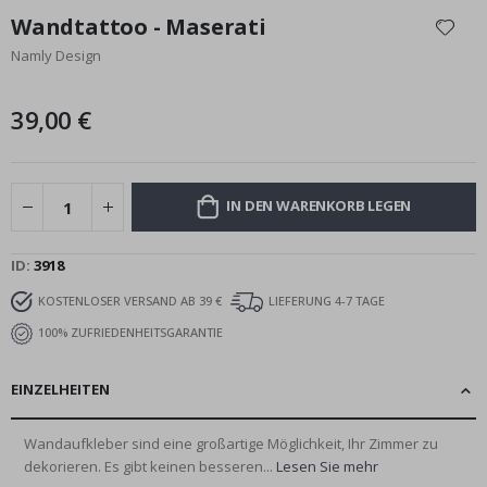
Anfang
Wandtattoo - Maserati
der
Namly Design
Bildgalerie
springen
39,00 €
IN DEN WARENKORB LEGEN
ID
3918
KOSTENLOSER VERSAND AB 39 €
LIEFERUNG 4-7 TAGE
100% ZUFRIEDENHEITSGARANTIE
EINZELHEITEN
Wandaufkleber sind eine großartige Möglichkeit, Ihr Zimmer zu
dekorieren. Es gibt keinen besseren...
Lesen Sie mehr