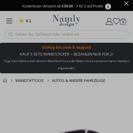
Kostenloser Versand ab
€39.00
· 4 für 2 auf Poster
4.1
Artike
von 1030 Bewertungen
0
Wagen
Gültig bis
zum 9. August
KAUF 3 SETS WANDSTICKER – BEZAHLEN NUR FÜR 2!
Füge 3 Sets Wandsticker deinem Warenkorb hinzu, der Rabatt wird automatisch beim Checkout
angewendet!
WANDTATTOOS
AUTOS & ANDERE FAHRZEUGE
Sie könnten auch
Korb
Zum
darunter leiden ✔
Ende
Zur Kasse
der
Bildgalerie
springen