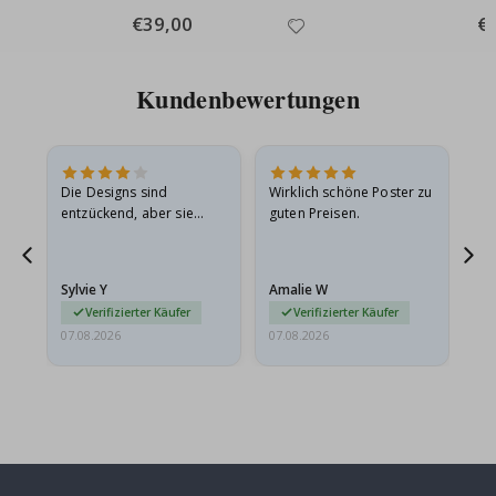
Special
€39,00
Spe
€
Price
Pri
Kundenbewertungen
Die Designs sind
Wirklich schöne Poster zu
All
entzückend, aber sie
guten Preisen.
sollten flach in einem
stabilen Umschlag
versendet werden. Weil
Sylvie Y
Amalie W
Ka
sie…
Verifizierter Käufer
Verifizierter Käufer
07.08.2026
07.08.2026
07.