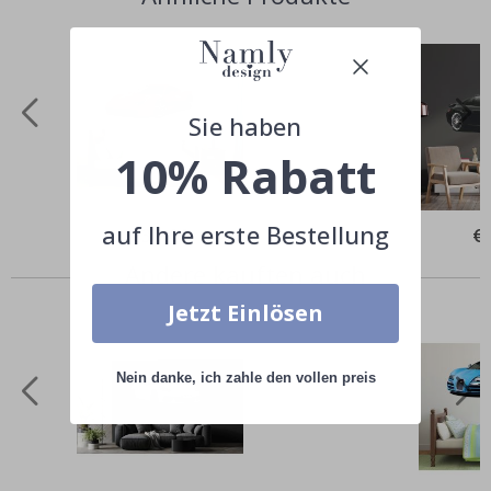
Sie haben
10% Rabatt
auf Ihre erste Bestellung
Special
€39,00
Spe
€
Price
Pri
Andere kauften auch
Jetzt Einlösen
Nein danke, ich zahle den vollen preis