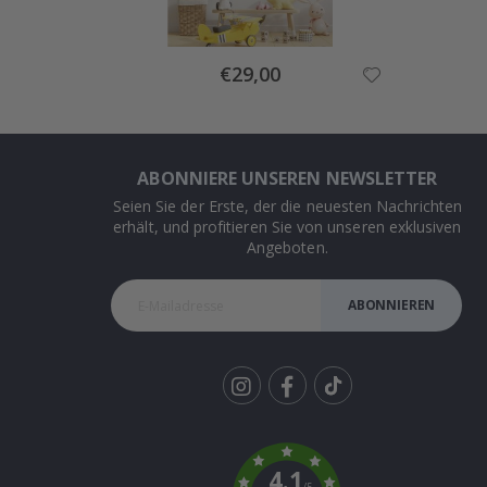
Special
€29,00
Price
ABONNIERE UNSEREN NEWSLETTER
Seien Sie der Erste, der die neuesten Nachrichten
erhält, und profitieren Sie von unseren exklusiven
Angeboten.
ABONNIEREN
Tik
To
k
4.1
/5