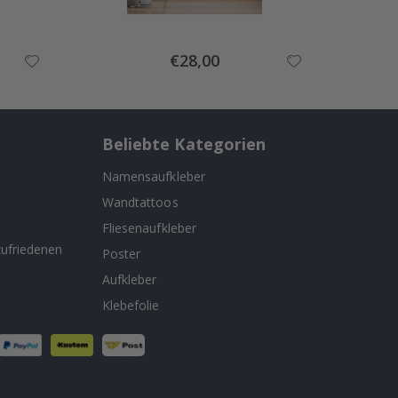
Special
€28,00
Price
Beliebte Kategorien
Namensaufkleber
Wandtattoos
n
Fliesenaufkleber
ufriedenen
Poster
Aufkleber
Klebefolie