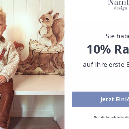
Sie hab
10% Ra
auf Ihre erste 
Jetzt Ein
Echte Inspiration von unseren glücklichen Kunden
Nein danke, ich zahle de
Teile dein Bild mit #namly_design