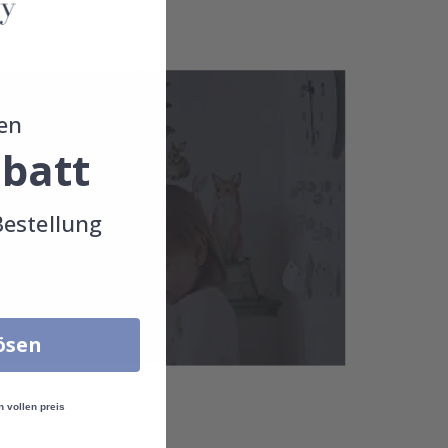
en
batt
Bestellung
lösen
!
n vollen preis