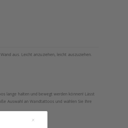
Wand aus. Leicht anzuziehen, leicht auszuziehen.
oos lange halten und bewegt werden können! Lässt
 große Auswahl an Wandtattoos und wählen Sie Ihre
ie uns bitte.