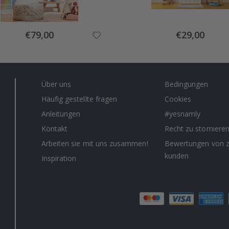
Special
Special
€79,00
€29,00
Price
Price
Über uns
Bedingungen
Häufig gestellte fragen
Cookies
Anleitungen
#yesnamly
Kontakt
Recht zu storniere
Arbeiten sie mit uns zusammen!
Bewertungen von z
kunden
Inspiration