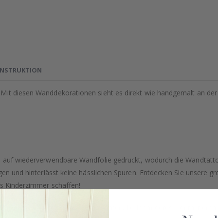
INSTRUKTION
Mit diesen Wanddekorationen sieht es direkt wie handgemalt an der 
t, auf wiederverwendbare Wandfolie gedruckt, wodurch die Wandtatt
ingen und hinterlässt keine hässlichen Spuren. Entdecken Sie unsere
es Kinderzimmer schaffen!
e Größe, Menge, Farbe, Form, Material oder anderes, kontaktieren S