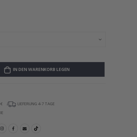
Personalisierte 
IN DEN WARENKORB LEGEN
 €
LIEFERUNG 4-7 TAGE
IE