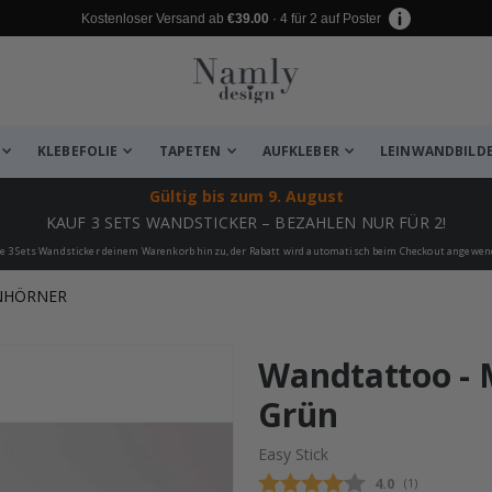
Kostenloser Versand ab
€39.00
· 4 für 2 auf Poster
KLEBEFOLIE
TAPETEN
AUFKLEBER
LEINWANDBILD
Gültig bis
zum 9. August
KAUF 3 SETS WANDSTICKER – BEZAHLEN NUR FÜR 2!
e 3 Sets Wandsticker deinem Warenkorb hinzu, der Rabatt wird automatisch beim Checkout angewen
NHÖRNER
 leiden ✔
Wandtattoo - 
Grün
Easy Stick
Durchschnittli
4.0
(
abgegebene be
1
)