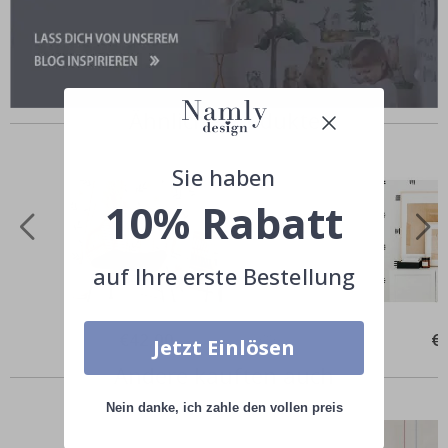
Ähnliche Produkte
Sie haben
10% Rabatt
auf Ihre erste Bestellung
Special
€42,00
Spe
€
Jetzt Einlösen
Price
Pri
Andere kauften auch
Nein danke, ich zahle den vollen preis