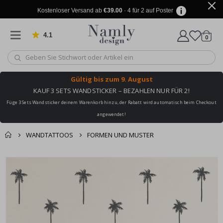
Kostenloser Versand ab
€39.00
· 4 für 2 auf Poster
4.1
Artike
von 1029 Bewertungen
0
Wagen
Gültig bis
zum 9. August
KAUF 3 SETS WANDSTICKER – BEZAHLEN NUR FÜR 2!
Füge 3 Sets Wandsticker deinem Warenkorb hinzu, der Rabatt wird automatisch beim Checkout
angewendet!
WANDTATTOOS
FORMEN UND MUSTER
Sie könnten auch
Korb
Zum
darunter leiden ✔
Ende
Zur Kasse
der
Bildgalerie
springen