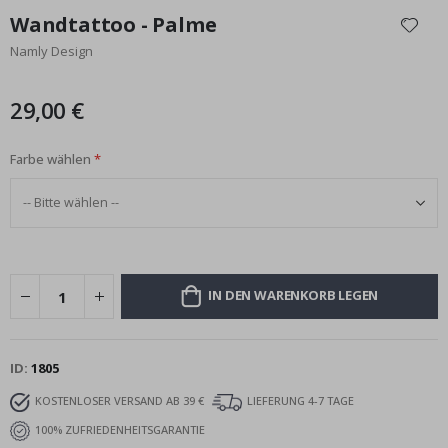
Anfang
Wandtattoo - Palme
der
Namly Design
Bildgalerie
springen
29,00 €
Farbe wählen
IN DEN WARENKORB LEGEN
ID
1805
KOSTENLOSER VERSAND AB 39 €
LIEFERUNG 4-7 TAGE
100% ZUFRIEDENHEITSGARANTIE