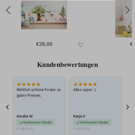
Special
€28,00
Spe
€
Price
Pri
Kundenbewertungen
e
Wirklich schöne Poster zu
Alles super :)
Sc
guten Preisen.
Pr
ehr
Amalie W
Katja U
Gi
r…
Verifizierter Käufer
Verifizierter Käufer
07.08.2026
07.08.2026
06.