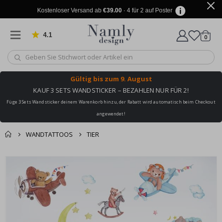
Kostenloser Versand ab
€39.00
· 4 für 2 auf Poster
4.1
Artike
von 1025 Bewertungen
0
Wagen
Gültig bis
zum 9. August
KAUF 3 SETS WANDSTICKER – BEZAHLEN NUR FÜR 2!
Füge 3 Sets Wandsticker deinem Warenkorb hinzu, der Rabatt wird automatisch beim Checkout
angewendet!
WANDTATTOOS
TIER
Sie könnten auch
Korb
Zum
darunter leiden ✔
Ende
Zur Kasse
der
Bildgalerie
springen