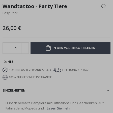
Anfang
Wandtattoo - Party Tiere
der
Easy Stick
Bildgalerie
springen
26,00 €
IN DEN WARENKORB LEGEN
ID
418
KOSTENLOSER VERSAND AB 39 €
LIEFERUNG 4-7 TAGE
100% ZUFRIEDENHEITSGARANTIE
EINZELHEITEN
Hübsch bemalte Partytiere mit Luftballons und Geschenken. Auf
Fahrrädern, Mopeds und...
Lesen Sie mehr