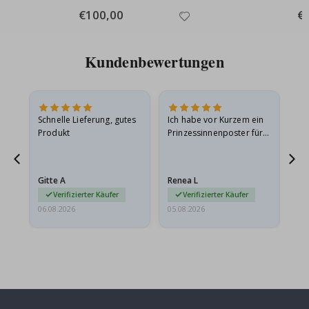
Special
€100,00
Spe
€
Price
Pri
Kundenbewertungen
Schnelle Lieferung, gutes
Ich habe vor Kurzem ein
Ich
Produkt
Prinzessinnenposter für
das
meine Enkelin bestellt.
ge
Das Poster kam beim
Ra
Versand leicht
au
Gitte A
Renea L
Sa
beschädigt…
au
Verifizierter Käufer
Verifizierter Käufer
06.08.2026
05.08.2026
05.