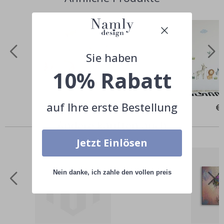
Sie haben
10% Rabatt
auf Ihre erste Bestellung
Special
€25,00
Spe
€
Price
Pri
Andere kauften auch
Jetzt Einlösen
Nein danke, ich zahle den vollen preis