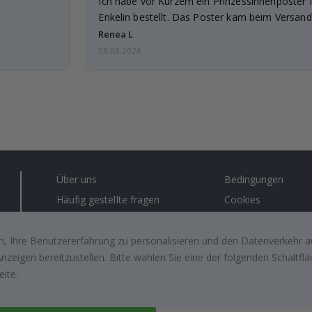
Ich habe vor Kurzem ein Prinzessinnenposter 
Enkelin bestellt. Das Poster kam beim Versand 
beschädigt…
Renea L
05.08.2026
Über uns
Bedingungen
Häufig gestellte fragen
Cookies
Anleitungen
#yesnamly
Kontakt
Recht zu storniere
, Ihre Benutzererfahrung zu personalisieren und den Datenverkehr au
zeigen bereitzustellen. Bitte wählen Sie eine der folgenden Schaltf
Arbeiten sie mit uns zusammen!
Bewertungen von z
eite.
kunden
Inspiration