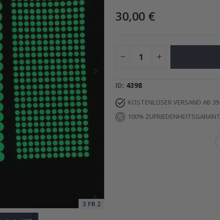
30,00 €
Special
29,00 €
Price
ID
4398
KOSTENLOSER VERSAND AB 39
100% ZUFRIEDENHEITSGARANT