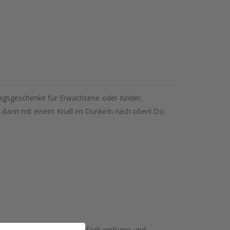
gsgeschenke für Erwachsene oder Kinder.
Sie dann mit einem Knall im Dunkeln nach oben! Du
, Sie können die Sterne einfach einfügen und