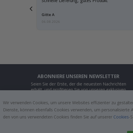
ar
Schnelle Lieferung, gutes Produkt
e einen
Gitte A
06.08.2026
ABONNIERE UNSEREN NEWSLETTER
Seien Sie der Erste, der die neuesten Nachrichten
erhält, und profitieren Sie von unseren exklusiven
Angeboten.
Wir verwenden Cookies, um unsere Websites effizienter zu gestalten
Dienste, können ebenfalls Cookies verwenden, um personalisierte An
ABONNIEREN
den von uns verwendeten Cookies finden Sie auf unserer
Cookies
-S