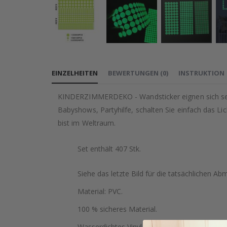
Zum
Anfang
EINZELHEITEN
BEWERTUNGEN
(
0
)
INSTRUKTION
der
Bildgalerie
KINDERZIMMERDEKO - Wandsticker eignen sich seh
springen
Babyshows, Partyhilfe, schalten Sie einfach das Li
bist im Weltraum.
Set enthält 407 Stk.
Siehe das letzte Bild für die tatsächlichen 
Material: PVC.
100 % sicheres Material.
Wasserdichtes Vinyl, ungiftiges, umweltfreund