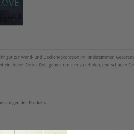
r gut zur Wand- und Deckendekoration im Kinderzimmer, Geburtsta
cht ein, bevor Sie ins Bett gehen, um sich zu erholen, und schauen 
Abmessungen des Produkts
liches Material. Kindersicherheit. Leuchten Sie an einer dunklen Wand