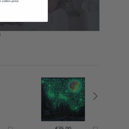
n vollen preis
!
Special
€35,00