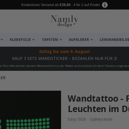
Kostenloser Versand ab
€39.00
· 4 für 2 auf Poster
KLEBEFOLIE
TAPETEN
AUFKLEBER
LEINWANDBILD
Gültig bis
zum 9. August
KAUF 3 SETS WANDSTICKER – BEZAHLEN NUR FÜR 2!
e 3 Sets Wandsticker deinem Warenkorb hinzu, der Rabatt wird automatisch beim Checkout angewen
BER
 leiden ✔
Wandtattoo - P
Leuchten im D
Easy Stick - Självlysande