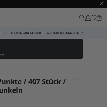
Artike
0
Wagen
ER
NAMENSAUFKLEBER
WEITERE KATEGORIEN
det!
Korb
Zur Kasse
unkte / 407 Stück /
unkeln