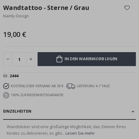
Anfang
Wandtattoo - Sterne / Grau
der
Namly Design
Bildgalerie
springen
19,00 €
IN DEN WARENKORB LEGEN
ID
2444
KOSTENLOSER VERSAND AB 39 €
LIEFERUNG 4-7 TAGE
100% ZUFRIEDENHEITSGARANTIE
EINZELHEITEN
Wandsticker sind eine großartige Möglichkeit, das Zimmer Ihres
Kindes zu dekorieren, es gibt...
Lesen Sie mehr