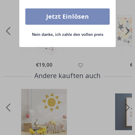
Jetzt Einlösen
Nein danke, ich zahle den vollen preis
Special
€19,00
Spe
€
Price
Pri
Andere kauften auch