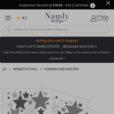
Kostenloser Versand ab
€39.00
· 4 für 2 auf Poster
4.1
Artike
von 1019 Bewertungen
0
Wagen
Gültig bis
zum 9. August
KAUF 3 SETS WANDSTICKER – BEZAHLEN NUR FÜR 2!
Füge 3 Sets Wandsticker deinem Warenkorb hinzu, der Rabatt wird automatisch beim Checkout
angewendet!
WANDTATTOOS
FORMEN UND MUSTER
Sie könnten auch
Korb
Zum
darunter leiden ✔
Ende
Zur Kasse
der
Bildgalerie
springen