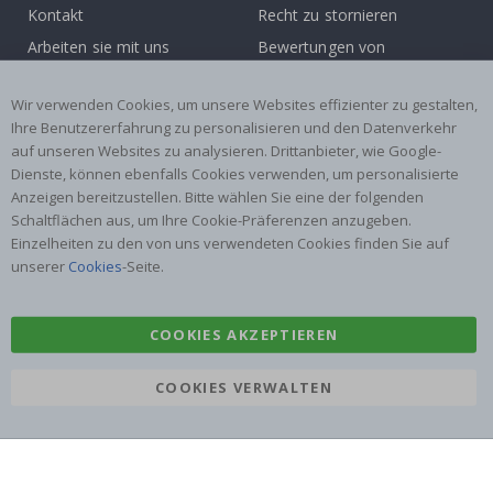
Kontakt
Recht zu stornieren
Arbeiten sie mit uns
Bewertungen von
zusammen!
zufriedenen kunden
Inspiration
Wir verwenden Cookies, um unsere Websites effizienter zu gestalten,
Ihre Benutzererfahrung zu personalisieren und den Datenverkehr
auf unseren Websites zu analysieren. Drittanbieter, wie Google-
Beliebte Kategorien
Dienste, können ebenfalls Cookies verwenden, um personalisierte
Namensaufkleber
Wandtattoos
Anzeigen bereitzustellen. Bitte wählen Sie eine der folgenden
Schaltflächen aus, um Ihre Cookie-Präferenzen anzugeben.
Fliesenaufkleber
Poster
Einzelheiten zu den von uns verwendeten Cookies finden Sie auf
Aufkleber
Klebefolie
unserer
Cookies
-Seite.
COOKIES AKZEPTIEREN
COOKIES VERWALTEN
Namly Design AB
|
ORG: 559216-9097
Terminalgatan 9, 23261 Arlöv, Schweden
|
info@namly.at