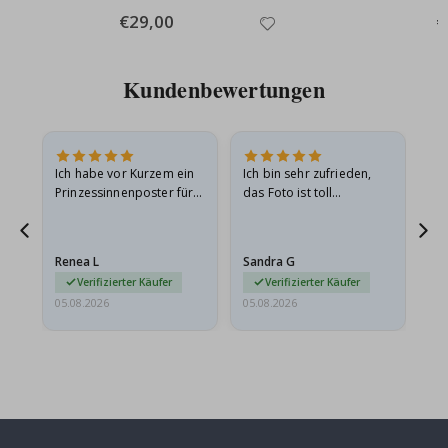
Special
€29,00
Sp
€
Price
Pr
Kundenbewertungen
Ich habe vor Kurzem ein
Ich bin sehr zufrieden,
Su
 Die
Prinzessinnenposter für
das Foto ist toll
 in
meine Enkelin bestellt.
geworden und der
t
Das Poster kam beim
Rahmen sieht auch super
Versand leicht
aus. Die Lieferung war
Renea L
Sandra G
Al
beschädigt…
außerdem…
Verifizierter Käufer
Verifizierter Käufer
05.08.2026
05.08.2026
05.