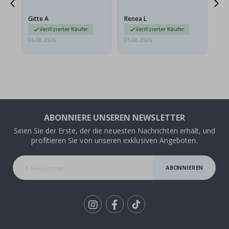
Das Poster kam beim
Ra
at
Versand leicht
au
Gitte A
Renea L
Sa
beschädigt…
au
Verifizierter Käufer
Verifizierter Käufer
06.08.2026
05.08.2026
05.
ABONNIERE UNSEREN NEWSLETTER
Seien Sie der Erste, der die neuesten Nachrichten erhält, und
profitieren Sie von unseren exklusiven Angeboten.
ABONNIEREN
Tik