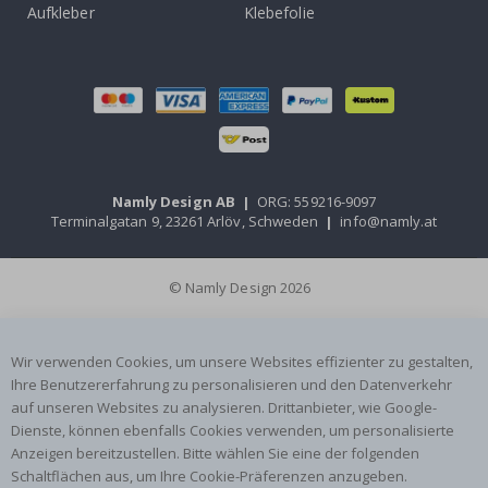
Aufkleber
Klebefolie
Namly Design AB
|
ORG: 559216-9097
Terminalgatan 9, 23261 Arlöv, Schweden
|
info@namly.at
© Namly Design 2026
Wir verwenden Cookies, um unsere Websites effizienter zu gestalten,
Ihre Benutzererfahrung zu personalisieren und den Datenverkehr
auf unseren Websites zu analysieren. Drittanbieter, wie Google-
Dienste, können ebenfalls Cookies verwenden, um personalisierte
Anzeigen bereitzustellen. Bitte wählen Sie eine der folgenden
Schaltflächen aus, um Ihre Cookie-Präferenzen anzugeben.