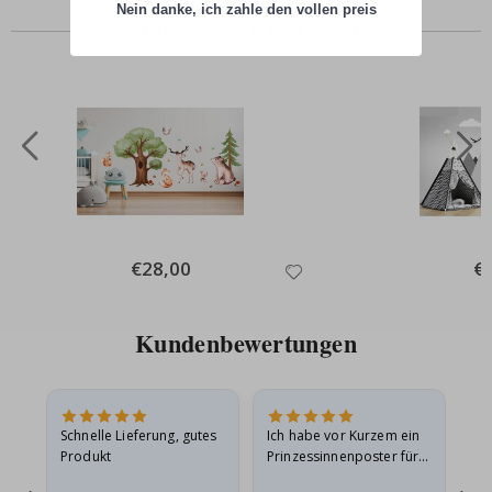
Nein danke, ich zahle den vollen preis
Andere kauften auch
Special
€28,00
Spe
€
Price
Pri
Kundenbewertungen
Schnelle Lieferung, gutes
Ich habe vor Kurzem ein
Ich
Produkt
Prinzessinnenposter für
das
ts
meine Enkelin bestellt.
ge