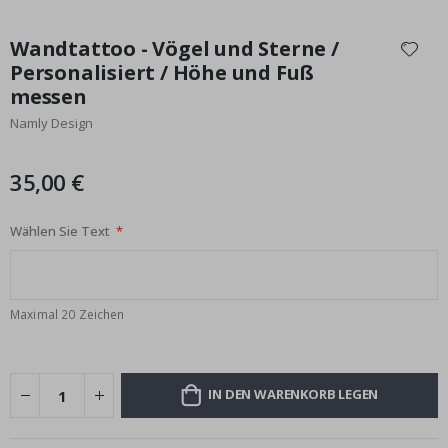
Zum
Anfang
Wandtattoo - Vögel und Sterne /
der
Personalisiert / Höhe und Fuß
Bildgalerie
messen
springen
Namly Design
35,00 €
Wählen Sie Text
Maximal 20 Zeichen
IN DEN WARENKORB LEGEN