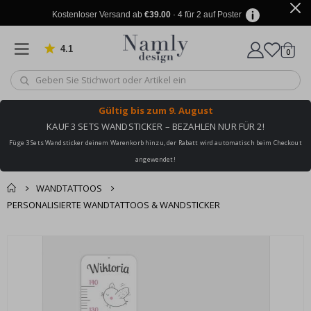
Kostenloser Versand ab
€39.00
· 4 für 2 auf Poster
4.1
Artike
von 1025 Bewertungen
0
Wagen
Gültig bis
zum 9. August
KAUF 3 SETS WANDSTICKER – BEZAHLEN NUR FÜR 2!
Füge 3 Sets Wandsticker deinem Warenkorb hinzu, der Rabatt wird automatisch beim Checkout
angewendet!
WANDTATTOOS
PERSONALISIERTE WANDTATTOOS & WANDSTICKER
Sie könnten auch
Korb
Zum
darunter leiden ✔
Ende
Zur Kasse
der
Bildgalerie
springen