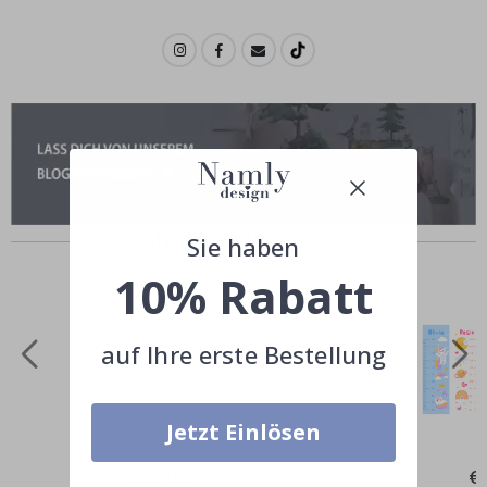
Ähnliche Produkte
Sie haben
10% Rabatt
auf Ihre erste Bestellung
Jetzt Einlösen
Special
€35,00
Spe
€
Price
Pri