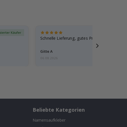
izierter Käufer
Verif
Schnelle Lieferung, gutes Produkt
Gitte A
06.08.2026
Beliebte Kategorien
Namensaufkleber