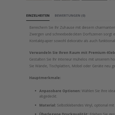
Zum
Anfang
EINZELHEITEN
BEWERTUNGEN
(
0
)
der
Bildgalerie
Bereichern Sie Ihr Zuhause mit diesem charmanten
springen
Zwergen und schneebedeckten Dorfszenen sorgt es
Kontaktpapier sowohl dekorativ als auch funktional
Verwandeln Sie Ihren Raum mit Premium-Kleb
Gestalten Sie Ihr Interieur mühelos mit unserem hoc
Sie Wände, Tischplatten, Möbel oder Geräte neu ge
Hauptmerkmale:
Anpassbare Optionen:
Wählen Sie Ihre idea
abgedeckt.
Material:
Selbstklebendes Vinyl, optional mit
Überlegene Druckqualität:
Erleben Sie ges