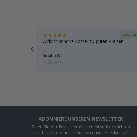
zierter Käufer
Verifi
eschenke
Wirklich schöne Poster zu guten Preisen.
g, ich bin
Amalie W
07.08.2026
ABONNIERE UNSEREN NEWSLETTER
Seien Sie der Erste, der die neuesten Nachrichten
erhält, und profitieren Sie von unseren exklusiven