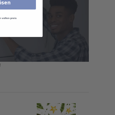
lösen
n vollen preis
!