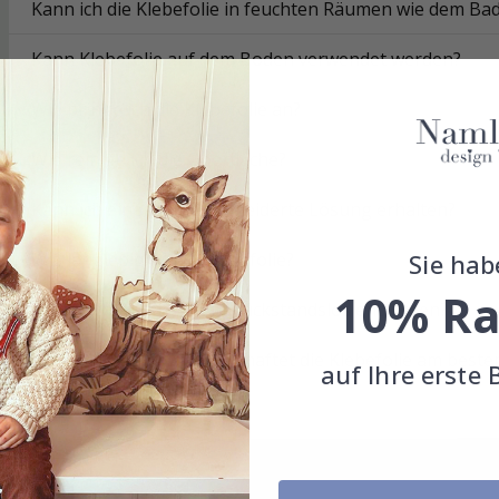
Kann ich die Klebefolie in feuchten Räumen wie dem B
Kann Klebefolie auf dem Boden verwendet werden?
Wie bringe ich die Klebefolie an?
Wie reinige ich die Oberfläche?
Kann ich eine maßgeschneiderte Lösung erhalten?
Sie hab
Wie langlebig ist die Klebefolie?
10% Ra
Lässt sich die Klebefolie rückstandslos entfernen?
Auf welchen Oberflächen haftet die Klebefolie am beste
auf Ihre erste 