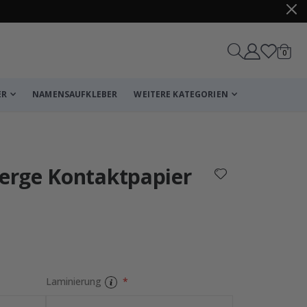
Artike
0
Wagen
ER
NAMENSAUFKLEBER
WEITERE KATEGORIEN
Korb
Zur Kasse
erge Kontaktpapier
Laminierung
Fliesenaufkleber