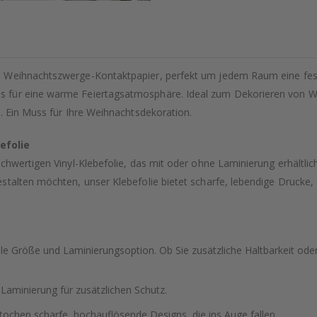
 Weihnachtszwerge-Kontaktpapier, perfekt um jedem Raum eine fest
 für eine warme Feiertagsatmosphäre. Ideal zum Dekorieren von Wä
. Ein Muss für Ihre Weihnachtsdekoration.
efolie
hwertigen Vinyl-Klebefolie, das mit oder ohne Laminierung erhältlich 
stalten möchten, unser Klebefolie bietet scharfe, lebendige Drucke,
le Größe und Laminierungsoption. Ob Sie zusätzliche Haltbarkeit oder 
 Laminierung für zusätzlichen Schutz.
tochen scharfe, hochauflösende Designs, die ins Auge fallen.