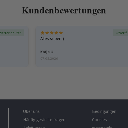
Kundenbewertungen
zierter Käufer
Verif
Alles super :)
Katja U
07.08.2026
Über uns
Bedingungen
Häufig gestellte fragen
Cookies
Anleitungen
#yesnamly