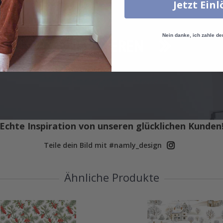
Jetzt Ein
Nein danke, ich zahle de
Echte Inspiration von unseren glücklichen Kunden
Teile dein Bild mit #namly_design
Ähnliche Produkte