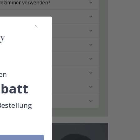
adezimmer verwenden?
en
batt
n?
Bestellung