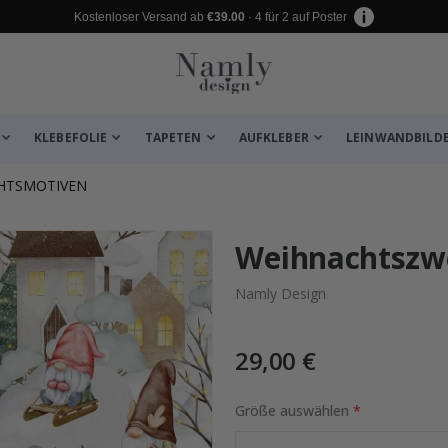
Kostenloser Versand ab
€39.00
· 4 für 2 auf Poster
KLEBEFOLIE
TAPETEN
AUFKLEBER
LEINWANDBILD
CHTSMOTIVEN
 leiden ✔
Weihnachtszw
Namly Design
29,00 €
Größe auswählen