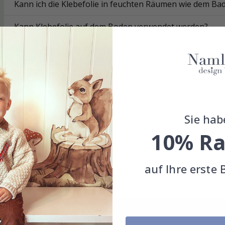
Kann ich die Klebefolie in feuchten Räumen wie dem B
Kann Klebefolie auf dem Boden verwendet werden?
Wie bringe ich die Klebefolie an?
Wie reinige ich die Oberfläche?
Kann ich eine maßgeschneiderte Lösung erhalten?
Sie hab
Wie langlebig ist die Klebefolie?
10% Ra
Lässt sich die Klebefolie rückstandslos entfernen?
Auf welchen Oberflächen haftet die Klebefolie am beste
auf Ihre erste 