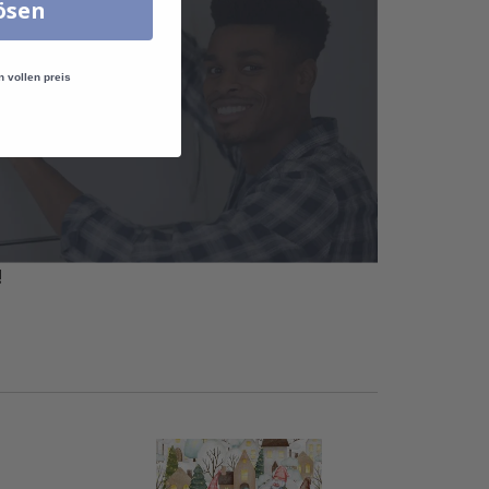
lösen
n vollen preis
!