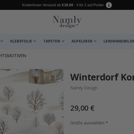
Kostenloser Versand ab
€39.00
· 4 für 2 auf Poster
KLEBEFOLIE
TAPETEN
AUFKLEBER
LEINWANDBILD
CHTSMOTIVEN
 leiden ✔
Winterdorf Ko
Namly Design
29,00 €
Größe auswählen
 Stick