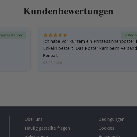
Kundenbewertungen
izierter Käufer
Verif
Ich habe vor Kurzem ein Prinzessinnenposter 
Enkelin bestellt. Das Poster kam beim Versand 
beschädigt…
Renea L
05.08.2026
Über uns
Bedingungen
Häufig gestellte fragen
Cookies
Anleitungen
#yesnamly