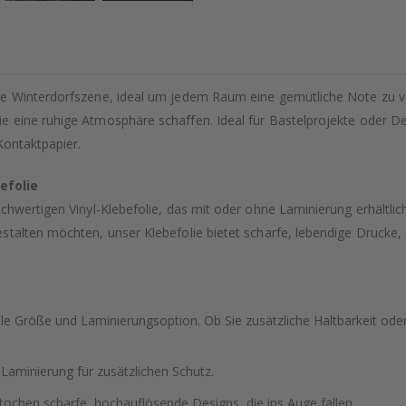
te Winterdorfszene, ideal um jedem Raum eine gemütliche Note zu v
 eine ruhige Atmosphäre schaffen. Ideal für Bastelprojekte oder De
Kontaktpapier.
efolie
hwertigen Vinyl-Klebefolie, das mit oder ohne Laminierung erhältlich 
stalten möchten, unser Klebefolie bietet scharfe, lebendige Drucke,
le Größe und Laminierungsoption. Ob Sie zusätzliche Haltbarkeit oder 
 Laminierung für zusätzlichen Schutz.
tochen scharfe, hochauflösende Designs, die ins Auge fallen.