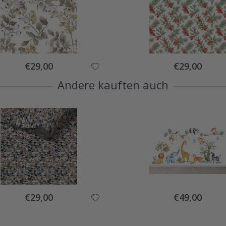
Special
Special
€29,00
€29,00
Price
Price
Andere kauften auch
Special
Special
€29,00
€49,00
Price
Price