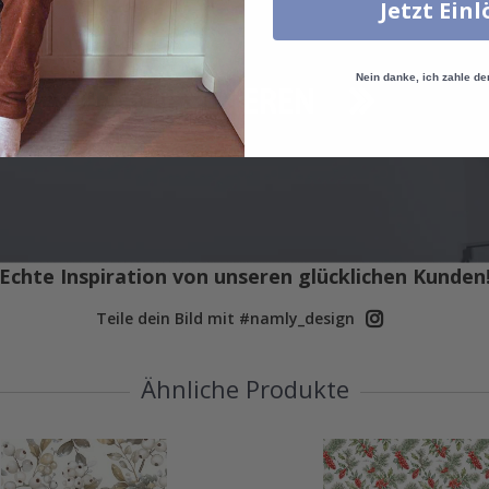
Jetzt Ein
Nein danke, ich zahle de
Echte Inspiration von unseren glücklichen Kunden
Teile dein Bild mit #namly_design
Ähnliche Produkte