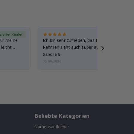
izierter Käufer
Verif
für meine
Ich bin sehr zufrieden, das Foto ist toll gewo
leicht
Rahmen sieht auch super aus. Die Lieferung 
außerdem…
Sandra G
05.08.2026
Beliebte Kategorien
Namensaufkleber