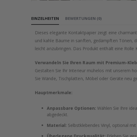
Zum
Anfang
EINZELHEITEN
BEWERTUNGEN
(
0
)
der
Bildgalerie
Dieses elegante Kontaktpapier zeigt eine charman
springen
und kahle Bäume in sanften, gedämpften Tönen, die
leicht anzubringen. Das Produkt enthält eine Rolle 
Verwandeln Sie Ihren Raum mit Premium-Kleb
Gestalten Sie Ihr Interieur mühelos mit unserem hoc
Sie Wände, Tischplatten, Möbel oder Geräte neu ge
Hauptmerkmale:
Anpassbare Optionen:
Wählen Sie Ihre idea
abgedeckt.
Material:
Selbstklebendes Vinyl, optional mit
Überlegene Druckqualität:
Erleben Sie ges