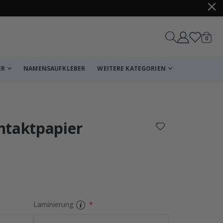
Artike
0
Wagen
ER
NAMENSAUFKLEBER
WEITERE KATEGORIEN
Korb
Zur Kasse
ntaktpapier
Laminierung
Fliesenaufklebe