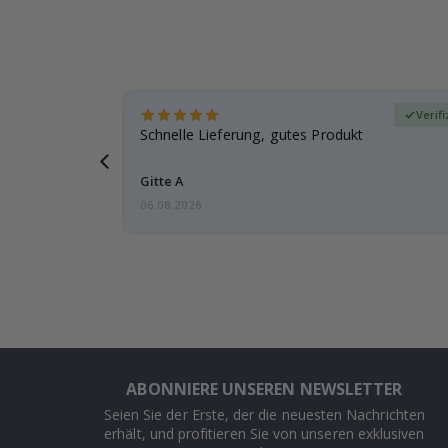
zierter Käufer
Verif
ar
Schnelle Lieferung, gutes Produkt
e einen
Gitte A
06.08.2026
ABONNIERE UNSEREN NEWSLETTER
Seien Sie der Erste, der die neuesten Nachrichten
erhält, und profitieren Sie von unseren exklusiven