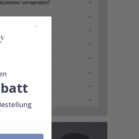
adezimmer verwenden?
en
batt
n?
Bestellung